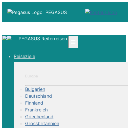
PEGASUS
PEGASUS Reiterreisen
≡
☎ +41 61 303 31 00
Reiseziele
☎ Deutschland 0800 - 505 18 01
☎ Österreich & Schweiz 0800 - 0700 97
|
Europa
Infos
Kontakt
Bulgarien
Über Uns
Deutschland
Finnland
Frankreich
Griechenland
Grossbritannien