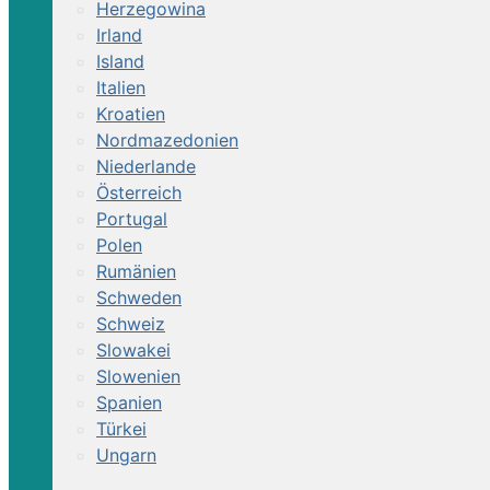
Herzegowina
Irland
Island
Italien
Kroatien
Nordmazedonien
Niederlande
Österreich
Portugal
Polen
Rumänien
Schweden
Schweiz
Slowakei
Slowenien
Spanien
Türkei
Ungarn