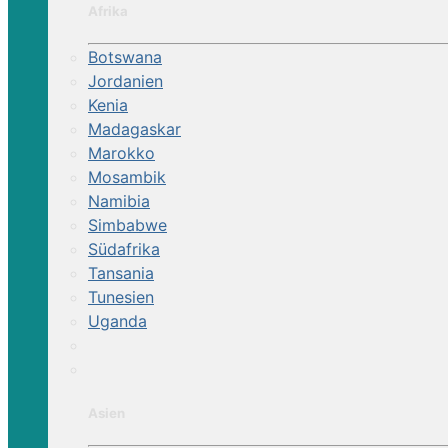
Afrika
Botswana
Jordanien
Kenia
Madagaskar
Marokko
Mosambik
Namibia
Simbabwe
Südafrika
Tansania
Tunesien
Uganda
Asien