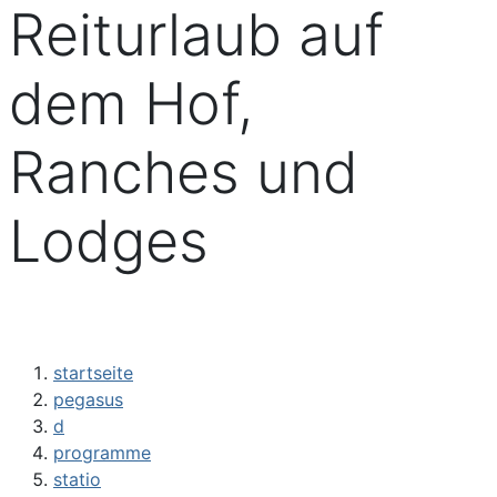
Reiturlaub auf
dem Hof,
Ranches und
Lodges
startseite
pegasus
d
programme
statio