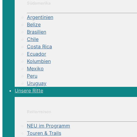
Südamerika
startseite
Argentinien
pegasus
Belize
d
Brasilien
reisen
Chile
europa
Costa Rica
frank
Ecuador
elsass_jura_burg
Kolumbien
Mexiko
Reiterhof | Naturpark Burgund im Galo
Peru
Uruguay
Spitzige Ausritte und Ganztagestouren in wund
Unsere Ritte
Reiterreisen
NEU im Programm
Touren & Trails