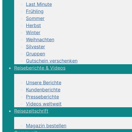
Last Minute
Frühling
Sommer
Herbst
Winter
Weihnachten
Silvester
Gruppen
Gutschein verschenken
Reiterhof | Natur
Reiseberichte & Videos
Unsere Berichte
Kundenberichte
Spitzige Ausritte und Ganztagestouren
Presseberichte
Videos weltweit
Reisezeitschrift
Kurzinformation
Magazin bestellen