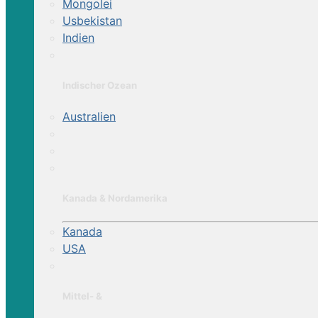
Mongolei
Usbekistan
Indien
Indischer Ozean
Australien
Kanada & Nordamerika
Kanada
USA
Mittel- &