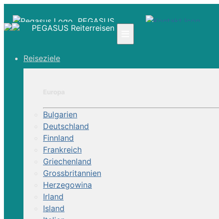
PEGASUS
PEGASUS Reiterreisen
≡
Reiseziele
☎ +41 61 303 31 00
☎ Deutschland 0800 - 505 18 01
☎ Österreich & Schweiz 0800 - 0700 97
Europa
|
Bulgarien
Infos
Deutschland
Kontakt
Finnland
Über Uns
Frankreich
Griechenland
Grossbritannien
Herzegowina
Irland
Island