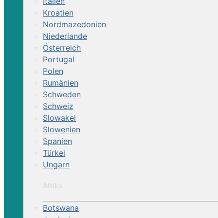
Italien
Kroatien
Nordmazedonien
Niederlande
Österreich
Portugal
Polen
Rumänien
Schweden
Schweiz
Slowakei
Slowenien
Spanien
Türkei
Ungarn
Afrika
Botswana