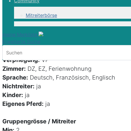
Community
Mitreiterbörse
Webcode: BURSTA
Programmart:
Reiterhof
meine Merkliste
Erweiterte Suche
Reisezeit:
Mär-Okt
Unterkunft:
Gästehaus
Verpflegung:
VP
Zimmer:
DZ, EZ, Ferienwohnung
Sprache:
Deutsch, Französisch, Englisch
Nichtreiter:
ja
Kinder:
ja
Eigenes Pferd:
ja
Gruppengrösse / Mitreiter
Min:
2