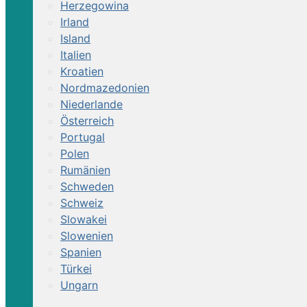
Herzegowina
Irland
Island
Italien
Kroatien
Nordmazedonien
Niederlande
Österreich
Portugal
Polen
Rumänien
Schweden
Schweiz
Slowakei
Slowenien
Spanien
Türkei
Ungarn