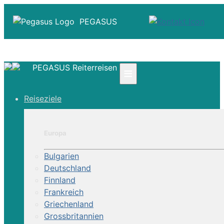
PEGASUS
PEGASUS Reiterreisen
≡
☎ +41 61 303 31 00
Reiseziele
☎ Deutschland 0800 - 505 18 01
☎ Österreich & Schweiz 0800 - 0700 97
|
Europa
Infos
Kontakt
Bulgarien
Über Uns
Deutschland
Finnland
Frankreich
Griechenland
Grossbritannien