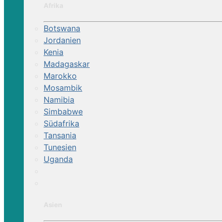
Afrika
Botswana
Jordanien
Kenia
Madagaskar
Marokko
Mosambik
Namibia
Simbabwe
Südafrika
Tansania
Tunesien
Uganda
Asien