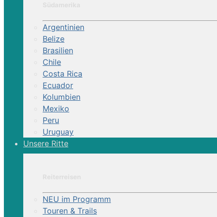
Südamerika
Berber Oasen Trail (Gästeh.)
Argentinien
Belize
Magie des Südens (Gästehäuser)
Brasilien
Chile
Costa Rica
Traumstrände am Atlantik (Gästehäuser)
Ecuador
Kolumbien
Sahara Wüsten Ritt (Zelt)
Mexiko
Peru
Uruguay
Dünen & Oasen Ritt (Zelt)
Unsere Ritte
Tal der Rosen &
Saghro Massiv (Zelt)
Reiterreisen
NEU im Programm
Touren & Trails