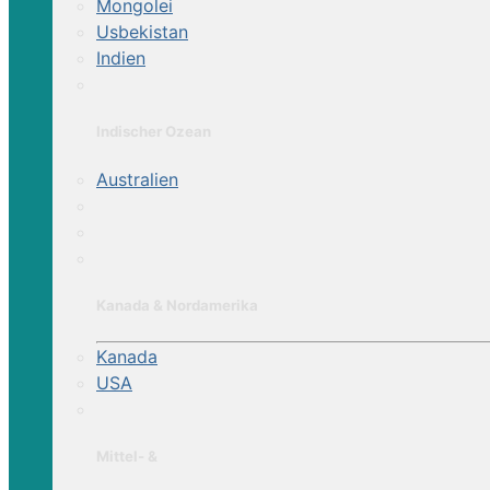
zu heiss wird. Am Atlantik können Sie das gan
Mongolei
Usbekistan
Indien
Indischer Ozean
Marokko
Australien
Essaouira Küsten Trail (Zelt)
Taghazoute Strand Trail (Zelt od. Hotels)
Kanada & Nordamerika
Paradies Tal (Zelt)
Kanada
USA
Hoher Atlas mit Komfort (Hotels)
Mittel- &
Reiterhof am Meer (Ausritte, Minitrail, Dista