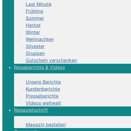
Last Minute
Frühling
Sommer
Herbst
Winter
Weihnachten
Silvester
Gruppen
Distanz-Reitwoche | Marokko
Gutschein verschenken
Reiseberichte & Videos
Unsere Berichte
Distanzreitwoche für Neulinge mit 40km Schnu
Kundenberichte
Presseberichte
Distanz-Reitwoche, 8 Tage, DZ, VP
Videos weltweit
Reisezeitschrift
Sattel:
Englisch
zur Reiterreise
Magazin bestellen