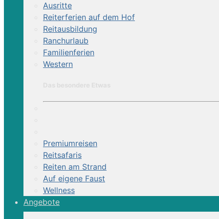
Ausritte
Reiterferien auf dem Hof
Reitausbildung
Land:
Ranchurlaub
Familienferien
Western
Reiturlaub
Das besondere Etwas
8 Tage
Premiumreisen
Reitsafaris
Reiten am Strand
Auf eigene Faust
Wellness
Angebote