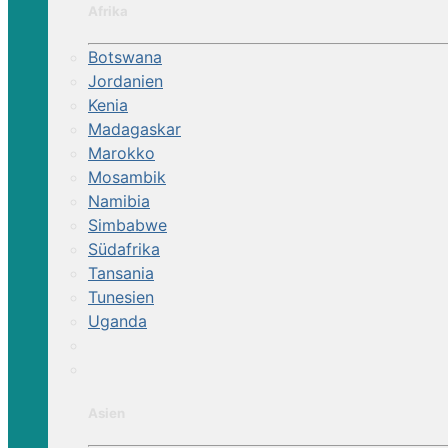
Afrika
Botswana
Jordanien
Kenia
Madagaskar
Marokko
Mosambik
Namibia
Simbabwe
Südafrika
Tansania
Tunesien
Uganda
Asien