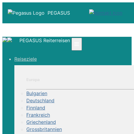
PEGASUS
PEGASUS Reiterreisen
≡
☎ +41 61 303 31 00
Reiseziele
☎ Deutschland 0800 - 505 18 01
☎ Österreich & Schweiz 0800 - 0700 97
|
Europa
Infos
Kontakt
Bulgarien
Über Uns
Deutschland
Finnland
Frankreich
Griechenland
Grossbritannien