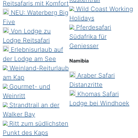
Reitsafaris mit Komfort
Wild Coast Working
NEU: Waterberg Big
Holidays
Five
Pferdesafari
Von Lodge zu
Südafrika für
Lodge Reitsafari
Geniesser
Erlebnisurlaub auf
der Lodge am See
Namibia
Weinland-Reiturlaub
Araber Safari
am Kap
Distanzritte
Gourmet- und
Khomas Safari
Weinritt
Lodge bei Windhoek
Strandtrail an der
Walker Bay
Ritt zum südlichsten
Punkt des Kaps