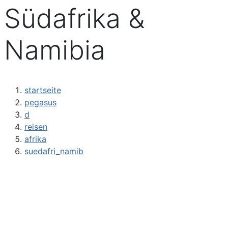
Südafrika &
Namibia
startseite
pegasus
d
reisen
afrika
suedafri_namib