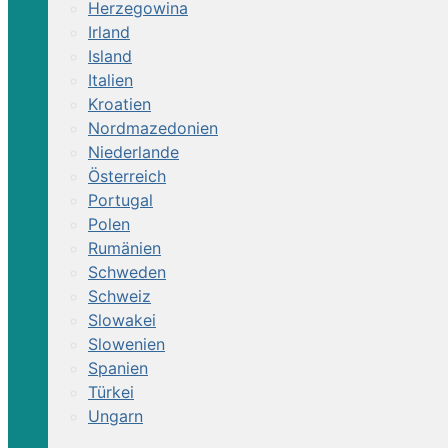
Herzegowina
Irland
Island
Italien
Kroatien
Nordmazedonien
Niederlande
Österreich
Portugal
Polen
Rumänien
Schweden
Schweiz
Slowakei
Slowenien
Spanien
Türkei
Ungarn