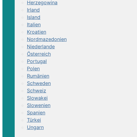
Herzegowina
Irland
Island
Italien
Kroatien
Nordmazedonien
Niederlande
Österreich
Portugal
Polen
Rumänien
Schweden
Schweiz
Slowakei
Slowenien
Spanien
Türkei
Ungarn