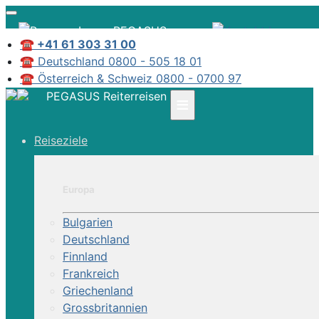
PEGASUS
☎ +41 61 303 31 00
☎ Deutschland 0800 - 505 18 01
☎ Österreich & Schweiz 0800 - 0700 97
|
PEGASUS Reiterreisen
≡
Infos
Kontakt
Reiseziele
Über Uns
Europa
Bulgarien
Deutschland
Finnland
Frankreich
Griechenland
Grossbritannien