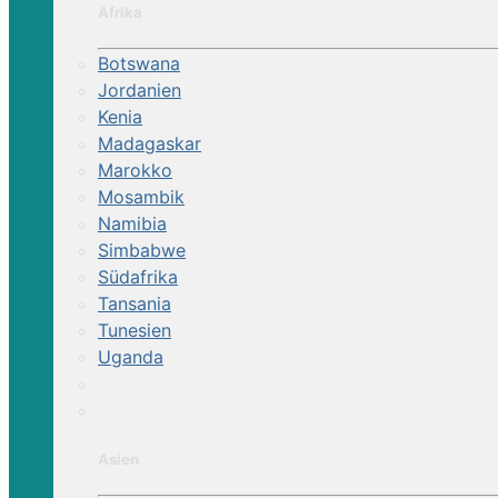
Afrika
Botswana
Jordanien
Kenia
Madagaskar
Marokko
Mosambik
Namibia
Simbabwe
Südafrika
Tansania
Tunesien
Uganda
Asien