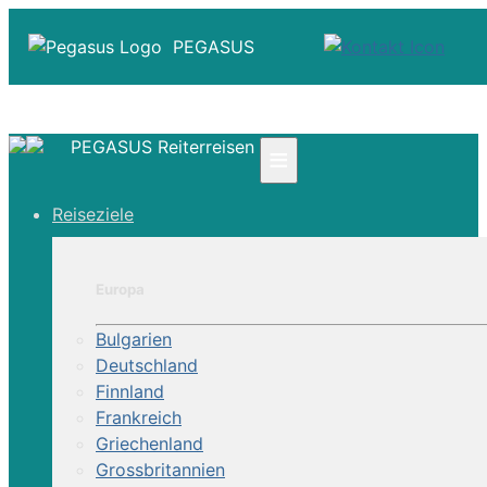
PEGASUS
PEGASUS Reiterreisen
≡
☎ +41 61 303 31 00
Reiseziele
☎ Deutschland 0800 - 505 18 01
☎ Österreich & Schweiz 0800 - 0700 97
|
Europa
Infos
Kontakt
Bulgarien
Über Uns
Deutschland
Finnland
Frankreich
Griechenland
Grossbritannien