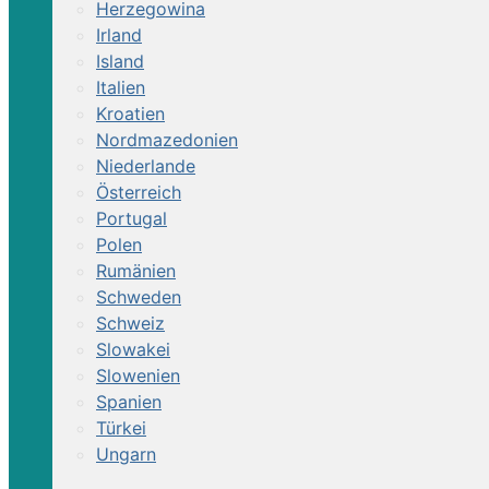
Herzegowina
Irland
Island
Italien
Kroatien
Nordmazedonien
Niederlande
Österreich
Portugal
Polen
Rumänien
Schweden
Schweiz
Slowakei
Slowenien
Spanien
Türkei
Ungarn