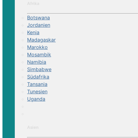
Afrika
Botswana
Jordanien
Kenia
Madagaskar
Marokko
Mosambik
Namibia
Simbabwe
Südafrika
Tansania
Tunesien
Uganda
Asien