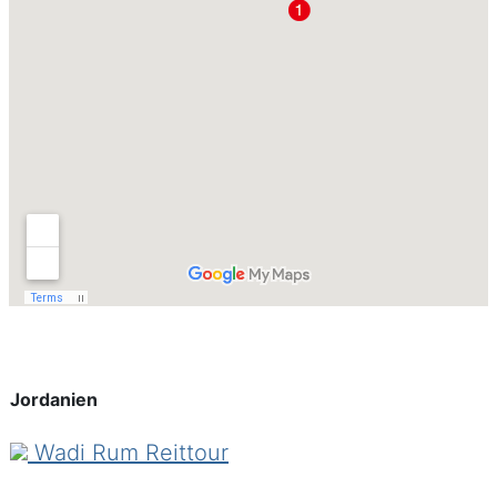
Ausgangspunkt ist das
berühmte Wadi Rum
,
zweifellos eine der schönsten Wüsten der
Welt mit beeindruckenden Felsformationen
und schier unglaublicher Farbenvielfalt.
Tiefe, schmale Canyons, weite Sandflächen
bis zum Horizont, Felsbögen - die Natur
bietet täglich neue, aufregende Schauspiele.
Die vielfältige Landschaft und der kulturelle
Reichtum machen diesen Ritt zu einem
unvergleichlichen Erlebnis für alle diejenigen,
die das Ursprüngliche schätzen.
Sie folgen den Wegen der Beduinen und
Jordanien
erleben die Vielfalt der unzweifelhaft
schönsten Wüste der Welt. Ständig
Wadi Rum Reittour
wechselnde Felsformationen, Sand- und