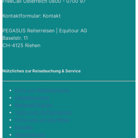
FreeCall Österreich 0800 - 0700 97
Kontaktformular:
Kontakt
PEGASUS Reiterreisen | Equitour AG
Baselstr. 11
CH-4125 Riehen
Nützliches zur Reisebuchung & Service
Infos zur Reisebuchung
Onlinebuchung
Reitqualifikation
Tipps zum Kofferpacken
Infos rund um die Reise
Kontakt
Versicherung