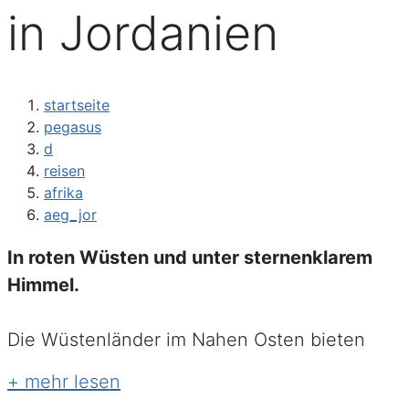
in Jordanien
startseite
pegasus
d
reisen
afrika
aeg_jor
In roten Wüsten und unter sternenklarem
Himmel.
Die Wüstenländer im Nahen Osten bieten
hervorragende Bedingungen für
spannende
Reit- und Kulturerlebnisse
. Die Ritte eignen