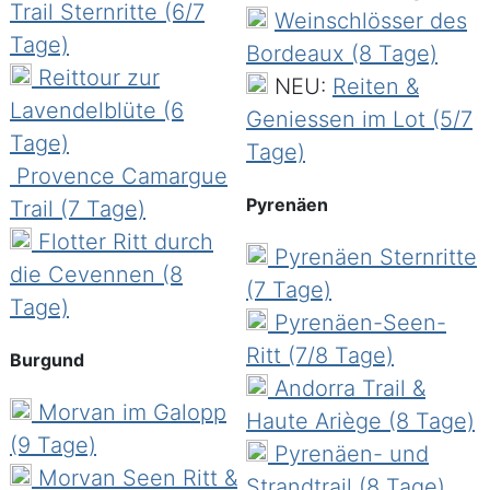
km langen Strand der nur an wenigen Stellen
Trail Sternritte (6/7
Weinschlösser des
touristisch erschlossen ist. Ein Grossteil der
Tage)
Bordeaux (8 Tage)
Strecke steht unter Naturschutzgebiet ist
Reittour zur
NEU:
Reiten &
aber für Reiter zugänglich. Geniessen Sie
Lavendelblüte (6
Geniessen im Lot (5/7
herrliche Ritte am Strand, durch duftende
Tage)
Tage)
Pinienwälder und über Dünen unter
Provence Camargue
Frankreichs Sonne!
Pyrenäen
Trail (7 Tage)
Flotter Ritt durch
Pyrenäen Sternritte
Cevennen
die Cevennen (8
(7 Tage)
Die Cevennen im Süden Frankreichs sind ein
Tage)
Pyrenäen-Seen-
fast noch unberührtes Gebiet.
Ritt (7/8 Tage)
Burgund
Atemberaubende Ausblicke über ein
Andorra Trail &
einzigartiges Bergpanorama im Unesco
Morvan im Galopp
Haute Ariège (8 Tage)
Weltnaturerbe sind hier ständige Begleiter
(9 Tage)
Pyrenäen- und
bei diesem Ritt. Sehenswürdigkeiten wie die
Morvan Seen Ritt &
Strandtrail (8 Tage)