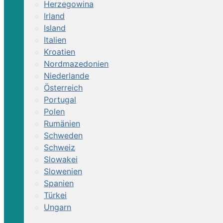
Herzegowina
Irland
Island
Italien
Kroatien
Nordmazedonien
Niederlande
Österreich
Portugal
Polen
Rumänien
Schweden
Schweiz
Slowakei
Slowenien
Spanien
Türkei
Ungarn