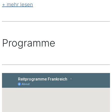
beschaulichen Hintergrund für Ihre Reittour
bieten. Zwischen Reben und urigen Wäldern
führen schmale Pfade und breite
Wirtshaftswege durch die herrliche Natur-
und Kulturlandschaft. Ausserdem ist das
Elsass bekannt für gutes Essen und guten
Programme
Wein - Reiten und Geniessen par excellence!
Burgund
Endlose Wälder, Stoppelfelder, Hügel und v.a.
Reitwege erstrecken sich im Morvan
Nationalpark im Herzen des Burgund - hier
lässt es sich nicht nur hervorragend speisen
und trinken, sondern auch flott und
unbegrenzt reiten! Zum Beispiel bei unserer