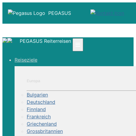
PEGASUS
PEGASUS Reiterreisen
≡
☎ +41 61 303 31 00
Reiseziele
☎ Deutschland 0800 - 505 18 01
☎ Österreich & Schweiz 0800 - 0700 97
|
Europa
Infos
Kontakt
Bulgarien
Über Uns
Deutschland
Finnland
Frankreich
Griechenland
Grossbritannien