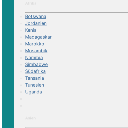
Afrika
Botswana
Jordanien
Kenia
Madagaskar
Marokko
Mosambik
Namibia
Simbabwe
Südafrika
Tansania
Tunesien
Uganda
Asien