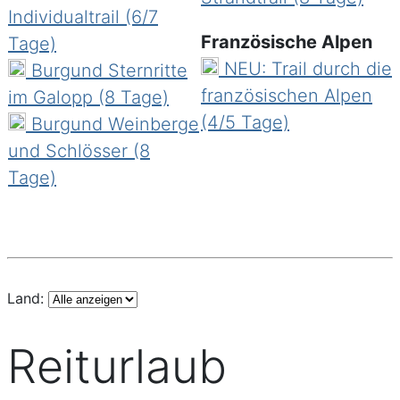
Tarnschlucht, Bergpässe und charmante
Individualtrail (6/7
Dörfer begegnen Ihnen ebenso wie eine
Französische Alpen
Tage)
vielfältige Flora und Fauna.
NEU: Trail durch die
Burgund Sternritte
französischen Alpen
im Galopp (8 Tage)
Provence
& Camargue
(4/5 Tage)
Burgund Weinberge
Im Süden Frankreichs zwischen Meer und
und Schlösser (8
Bergen gelegen, vom Tal Merveilles bis zum
Tage)
Rhône-Delta, von Marseille über die
Calanque, zwischen diesen wunderbaren
Naturgebieten befindet sich ein
sonnendurchfluteter Landabschnitt. Ihr Licht
Land:
hat van Gogh, den Fremden, zum Wahnsinn
getrieben. Cézanne den gebürtigen
Reiturlaub
Provenzalen, hat es immer wieder
herausgefordert.