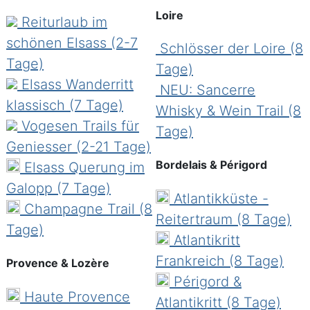
Hier finden Sie eine ganze Reihe an
Loire
Reiturlaub im
romantischen Schlössern vor und lernen
schönen Elsass (2-7
Frankreich von seiner schönsten und
Schlösser der Loire (8
Tage)
bekanntesten Seite kennen: Reiten in
Tage)
Elsass Wanderritt
schöner Landschaft, viel Kultur und alt-
NEU: Sancerre
klassisch (7 Tage)
ehrwürdige Bauwerke, gutes Essen und
Whisky & Wein Trail (8
Vogesen Trails für
ausgesuchte, ländliche Gasthäuser erwarten
Tage)
Geniesser
(2-21 Tage)
Sie. Übernachten werden Sie in typischen,
Bordelais & Périgord
Elsass Querung im
komfortablen Hotels, Herbergen und sogar in
Galopp (7 Tage)
Schlössern und Burgen. Teilweise führen die
Atlantikküste -
Champagne Trail (8
Ritte bis zur Atlantikküste, ein weiteres
Reitertraum (8 Tage)
Tage)
Highlight!
Atlantikritt
Frankreich (8 Tage)
Provence & Lozère
Atlantikküste
Périgord &
Dieser Küstenabschnitt bietet einen ca. 40
Haute Provence
Atlantikritt (8 Tage)