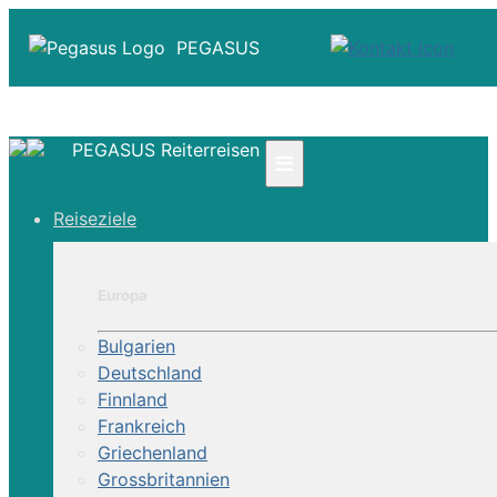
PEGASUS
PEGASUS Reiterreisen
≡
☎ +41 61 303 31 00
Reiseziele
☎ Deutschland 0800 - 505 18 01
☎ Österreich & Schweiz 0800 - 0700 97
|
Europa
Infos
Kontakt
Bulgarien
Über Uns
Deutschland
Finnland
Frankreich
Griechenland
Grossbritannien