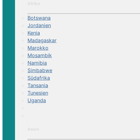
Afrika
Botswana
Jordanien
Kenia
Madagaskar
Marokko
Mosambik
Namibia
Simbabwe
Südafrika
Tansania
Tunesien
Uganda
Asien