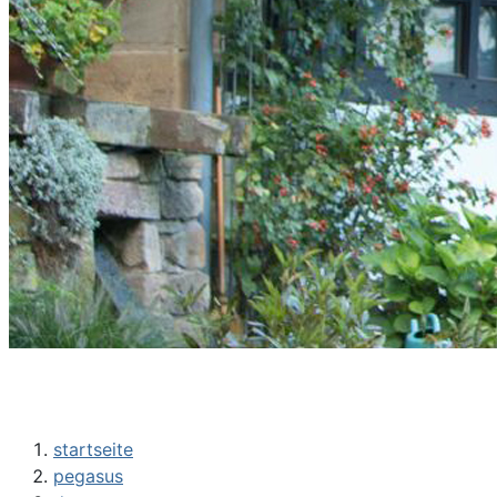
startseite
pegasus