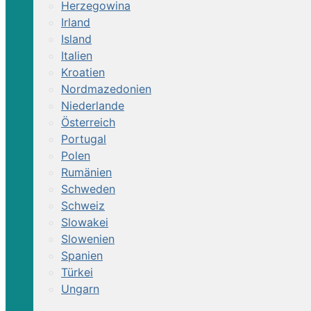
Herzegowina
Irland
Island
Italien
Kroatien
Nordmazedonien
Niederlande
Österreich
Portugal
Polen
Rumänien
Schweden
Schweiz
Slowakei
Slowenien
Spanien
Türkei
Ungarn