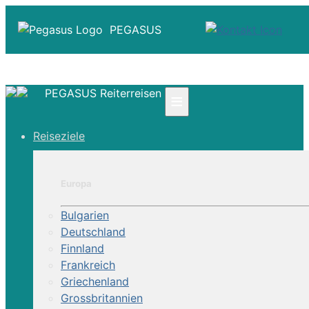
PEGASUS
PEGASUS Reiterreisen
≡
☎ +41 61 303 31 00
Reiseziele
☎ Deutschland 0800 - 505 18 01
☎ Österreich & Schweiz 0800 - 0700 97
|
Europa
Infos
Kontakt
Bulgarien
Über Uns
Deutschland
Finnland
Frankreich
Griechenland
Grossbritannien