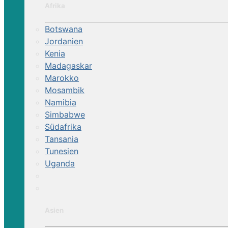
Afrika
Botswana
Jordanien
Kenia
Madagaskar
Marokko
Mosambik
Namibia
Simbabwe
Südafrika
Tansania
Tunesien
Uganda
Asien