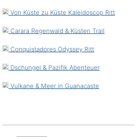
Casado (Reis, Bohnen, Schmorfleisch,
Kochbananen und Kohl), Olla de Carne
Von Küste zu Küste Kaleidoscop Ritt
(Suppe aus Rindfleisch, Kochbananen und
Gemüse), Sopa Negra (schwarze Bohnen mit
Carara Regenwald & Küsten Trail
pochiertem Ei) und Picadillo (Fleisch- und
Gemüseeintopf). Snacks wie Gallos (gefüllte
Conquistadores Odyssey Ritt
Tortillas), Tortas (mit Fleisch und Gemüse),
Arreglados (mit Fleisch und Gemüse gefülltes
Dschungel & Pazifik Abenteuer
Brot) und Pan de Yuca (Spezialität aus San
José) sind sehr beliebt. Kalte Getränke
Vulkane & Meer in Guanacaste
werden aus frischem Obst, Milch oder
Getreidemehl hergestellt. Kaffee ist
preiswert.
Unterbringung