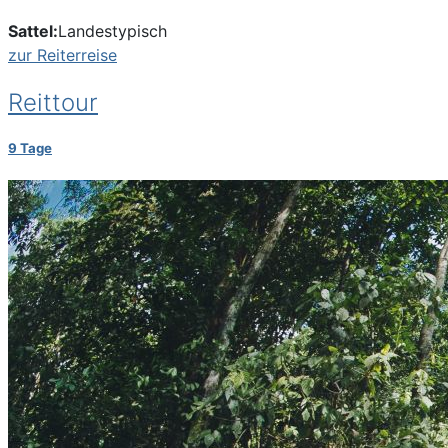
Sattel:
Landestypisch
zur Reiterreise
Reittour
9 Tage