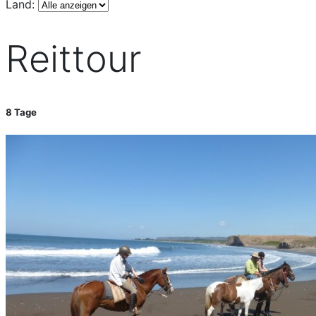
Fincas, Hotels, Gasthäuser.
Land:
Reittour
8 Tage