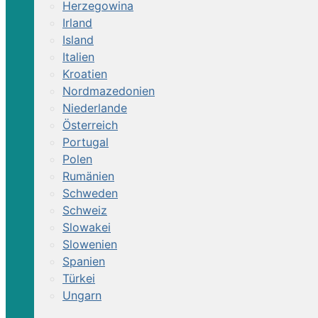
Herzegowina
Irland
Island
Italien
Kroatien
Nordmazedonien
Niederlande
Österreich
Portugal
Polen
Rumänien
Schweden
Schweiz
Slowakei
Slowenien
Spanien
Türkei
Ungarn