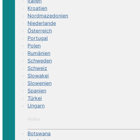
Italien
programme
Kroatien
familien
Nordmazedonien
Niederlande
Ergebnisse anzeigen nac
Österreich
Portugal
Polen
Rumänien
Schweden
Preis
Schweiz
Land
Slowakei
Reiterfahrung
Slowenien
Spanien
Türkei
Ungarn
Reiturlaub
Afrika
Botswana