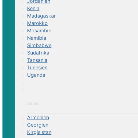
Jordanien
7 Tage
Kenia
Madagaskar
Marokko
Mosambik
Namibia
Simbabwe
Südafrika
Tansania
Tunesien
Uganda
Asien
Armenien
Georgien
Kirgisistan