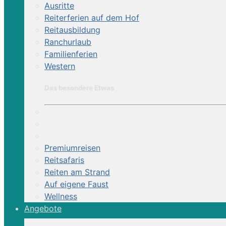
Ausritte
Reiterferien auf dem Hof
Reitausbildung
Ranchurlaub
Familienferien
Western
Das besondere Etwas
Reiterferien Cabo de Gata, 7 Tage | Spanien
Sonnige Reitwochen in Andalusien mit Unterric
Sattel:
Englisch
Premiumreisen
ab 1174,- EUR
Reitsafaris
Reiten am Strand
zur Reiterreise
Auf eigene Faust
Wellness
Reiturlaub
Angebote