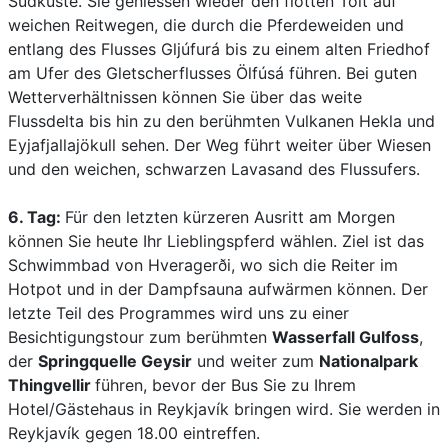
Südküste. Sie geniessen wieder den flotten Tölt auf
weichen Reitwegen, die durch die Pferdeweiden und
entlang des Flusses Gljúfurá bis zu einem alten Friedhof
am Ufer des Gletscherflusses Ölfúsá führen. Bei guten
Wetterverhältnissen können Sie über das weite
Flussdelta bis hin zu den berühmten Vulkanen Hekla und
Eyjafjallajökull sehen. Der Weg führt weiter über Wiesen
und den weichen, schwarzen Lavasand des Flussufers.
6. Tag:
Für den letzten kürzeren Ausritt am Morgen
können Sie heute Ihr Lieblingspferd wählen. Ziel ist das
Schwimmbad von Hveragerði, wo sich die Reiter im
Hotpot und in der Dampfsauna aufwärmen können. Der
letzte Teil des Programmes wird uns zu einer
Besichtigungstour zum berühmten
Wasserfall Gulfoss
,
der
Springquelle Geysir
und weiter zum
Nationalpark
Thingvellir
führen, bevor der Bus Sie zu Ihrem
Hotel/Gästehaus in Reykjavík bringen wird. Sie werden in
Reykjavík gegen 18.00 eintreffen.