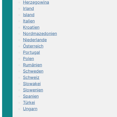
Herzegowina
Irland
Island
Italien
Kroatien
Nordmazedonien
Niederlande
Österreich
Portugal
Polen
Rumänien
Schweden
Schweiz
Slowakei
Slowenien
Spanien
Türkei
Ungarn