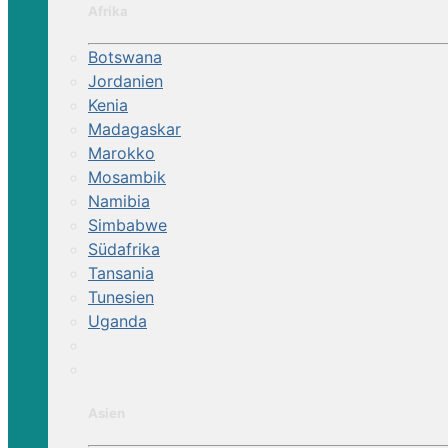
Afrika
Botswana
Jordanien
Kenia
Madagaskar
Marokko
Mosambik
Namibia
Simbabwe
Südafrika
Tansania
Tunesien
Uganda
Asien