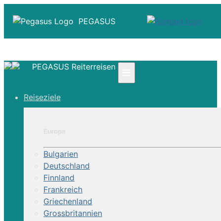
PEGASUS
PEGASUS Reiterreisen
≡
☎ +41 61 303 31 00
Reiseziele
☎ Deutschland 0800 - 505 18 01
☎ Österreich & Schweiz 0800 - 0700 97
|
Europa
Infos
Kontakt
Bulgarien
Über Uns
Deutschland
Finnland
Frankreich
Griechenland
Grossbritannien