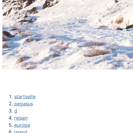
startseite
pegasus
d
reisen
europa
island