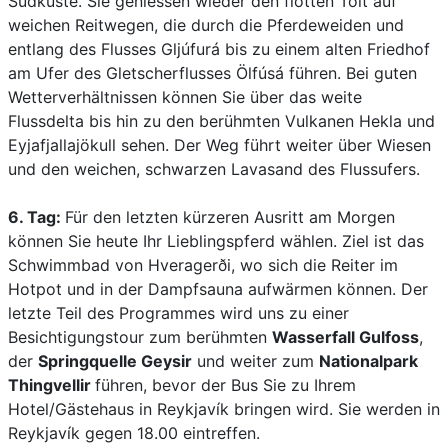
Südküste. Sie geniessen wieder den flotten Tölt auf
weichen Reitwegen, die durch die Pferdeweiden und
entlang des Flusses Gljúfurá bis zu einem alten Friedhof
am Ufer des Gletscherflusses Ölfúsá führen. Bei guten
Wetterverhältnissen können Sie über das weite
Flussdelta bis hin zu den berühmten Vulkanen Hekla und
Eyjafjallajökull sehen. Der Weg führt weiter über Wiesen
und den weichen, schwarzen Lavasand des Flussufers.
6. Tag:
Für den letzten kürzeren Ausritt am Morgen
können Sie heute Ihr Lieblingspferd wählen. Ziel ist das
Schwimmbad von Hveragerði, wo sich die Reiter im
Hotpot und in der Dampfsauna aufwärmen können. Der
letzte Teil des Programmes wird uns zu einer
Besichtigungstour zum berühmten
Wasserfall Gulfoss
,
der
Springquelle Geysir
und weiter zum
Nationalpark
Thingvellir
führen, bevor der Bus Sie zu Ihrem
Hotel/Gästehaus in Reykjavík bringen wird. Sie werden in
Reykjavík gegen 18.00 eintreffen.