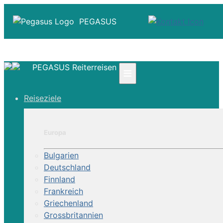
PEGASUS
PEGASUS Reiterreisen
≡
☎ +41 61 303 31 00
Reiseziele
☎ Deutschland 0800 - 505 18 01
☎ Österreich & Schweiz 0800 - 0700 97
|
Europa
Infos
Kontakt
Bulgarien
Über Uns
Deutschland
Finnland
Frankreich
Griechenland
Grossbritannien