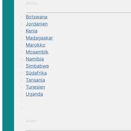
Afrika
Botswana
Jordanien
Kenia
Madagaskar
Marokko
Mosambik
Namibia
Simbabwe
Südafrika
Tansania
Tunesien
Uganda
Asien