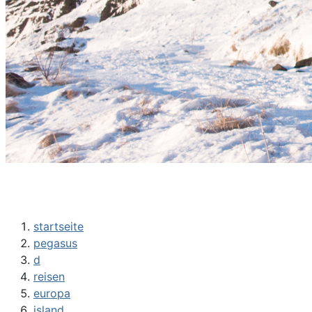
startseite
pegasus
d
reisen
europa
island