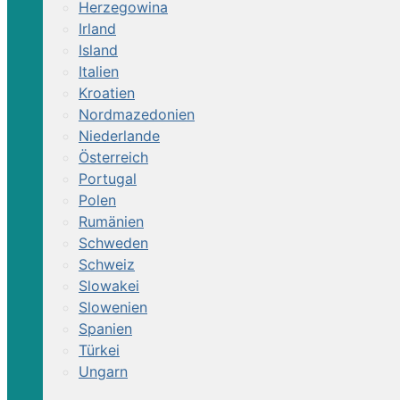
Herzegowina
Irland
Island
Italien
Kroatien
Nordmazedonien
Niederlande
Österreich
Portugal
Polen
Rumänien
Schweden
Schweiz
Slowakei
Slowenien
Spanien
Türkei
Ungarn