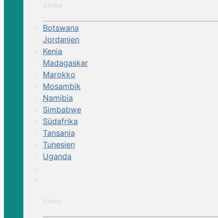
Afrika
Botswana
Jordanien
Kenia
Madagaskar
Marokko
Mosambik
Namibia
Simbabwe
Südafrika
Tansania
Tunesien
Uganda
Asien