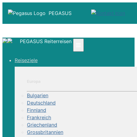
PEGASUS
PEGASUS Reiterreisen
≡
☎ +41 61 303 31 00
Reiseziele
☎ Deutschland 0800 - 505 18 01
☎ Österreich & Schweiz 0800 - 0700 97
|
Europa
Infos
Kontakt
Bulgarien
Über Uns
Deutschland
Finnland
Frankreich
Griechenland
Grossbritannien