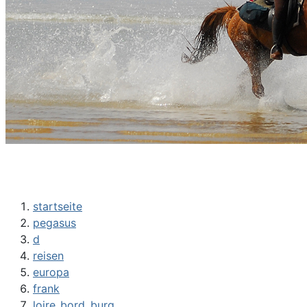
startseite
pegasus
d
reisen
europa
frank
loire_bord_burg