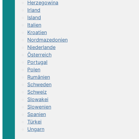
Herzegowina
Irland
Island
Italien
Kroatien
Nordmazedonien
Niederlande
Österreich
Portugal
Polen
Rumänien
Schweden
Schweiz
Slowakei
Slowenien
Spanien
Türkei
Ungarn