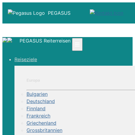
PEGASUS
PEGASUS Reiterreisen
≡
☎ +41 61 303 31 00
Reiseziele
☎ Deutschland 0800 - 505 18 01
☎ Österreich & Schweiz 0800 - 0700 97
|
Europa
Infos
Kontakt
Bulgarien
Über Uns
Deutschland
Finnland
Frankreich
Griechenland
Grossbritannien