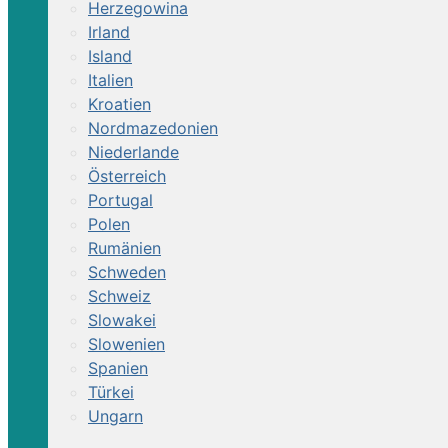
Herzegowina
Irland
Island
Italien
Kroatien
Nordmazedonien
Niederlande
Österreich
Portugal
Polen
Rumänien
Schweden
Schweiz
Slowakei
Slowenien
Spanien
Türkei
Ungarn