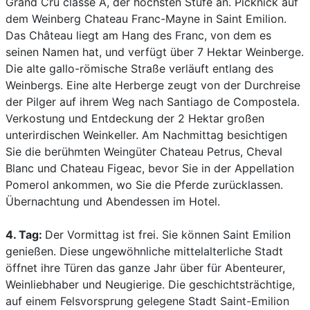
Grand Cru classé A, der höchsten Stufe an. Picknick auf
dem Weinberg Chateau Franc-Mayne in Saint Emilion.
Das Château liegt am Hang des Franc, von dem es
seinen Namen hat, und verfügt über 7 Hektar Weinberge.
Die alte gallo-römische Straße verläuft entlang des
Weinbergs. Eine alte Herberge zeugt von der Durchreise
der Pilger auf ihrem Weg nach Santiago de Compostela.
Verkostung und Entdeckung der 2 Hektar großen
unterirdischen Weinkeller. Am Nachmittag besichtigen
Sie die berühmten Weingüter Chateau Petrus, Cheval
Blanc und Chateau Figeac, bevor Sie in der Appellation
Pomerol ankommen, wo Sie die Pferde zurücklassen.
Übernachtung und Abendessen im Hotel.
4. Tag:
Der Vormittag ist frei. Sie können Saint Emilion
genießen. Diese ungewöhnliche mittelalterliche Stadt
öffnet ihre Türen das ganze Jahr über für Abenteurer,
Weinliebhaber und Neugierige. Die geschichtsträchtige,
auf einem Felsvorsprung gelegene Stadt Saint-Emilion