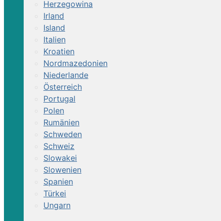
Herzegowina
Irland
Island
Italien
Kroatien
Nordmazedonien
Niederlande
Österreich
Portugal
Polen
Rumänien
Schweden
Schweiz
Slowakei
Slowenien
Spanien
Türkei
Ungarn