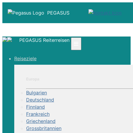
PEGASUS
PEGASUS Reiterreisen
≡
☎ +41 61 303 31 00
Reiseziele
☎ Deutschland 0800 - 505 18 01
☎ Österreich & Schweiz 0800 - 0700 97
|
Europa
Infos
Kontakt
Bulgarien
Über Uns
Deutschland
Finnland
Frankreich
Griechenland
Grossbritannien