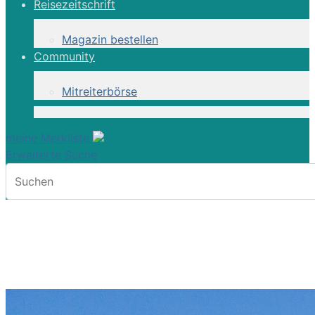
Reisezeitschrift
Magazin bestellen
Community
Mitreiterbörse
meine Merkliste
Erweiterte Suche