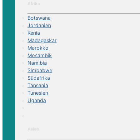
Afrika
Botswana
Jordanien
Kenia
Madagaskar
Marokko
Mosambik
Namibia
Simbabwe
Südafrika
Tansania
Tunesien
Uganda
Asien