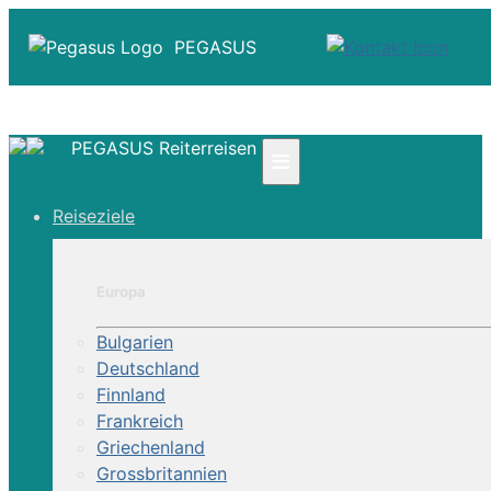
PEGASUS
PEGASUS Reiterreisen
≡
☎ +41 61 303 31 00
Reiseziele
☎ Deutschland 0800 - 505 18 01
☎ Österreich & Schweiz 0800 - 0700 97
|
Europa
Infos
Kontakt
Bulgarien
Über Uns
Deutschland
Finnland
Frankreich
Griechenland
Grossbritannien