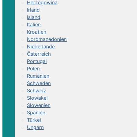
Herzegowina
Irland
Island
Italien
Kroatien
Nordmazedonien
Niederlande
Österreich
Portugal
Polen
Rumänien
Schweden
Schweiz
Slowakei
Slowenien
Spanien
Türkei
Ungarn