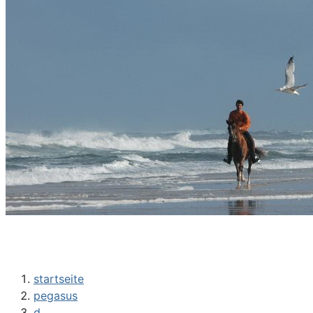
startseite
pegasus
d