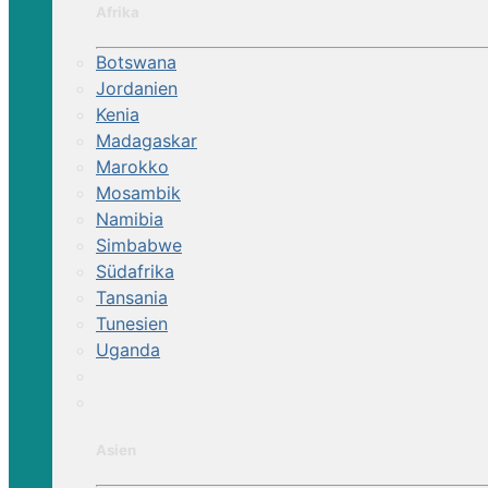
Afrika
Botswana
Jordanien
Kenia
Madagaskar
Marokko
Mosambik
Namibia
Simbabwe
Südafrika
Tansania
Tunesien
Uganda
Asien