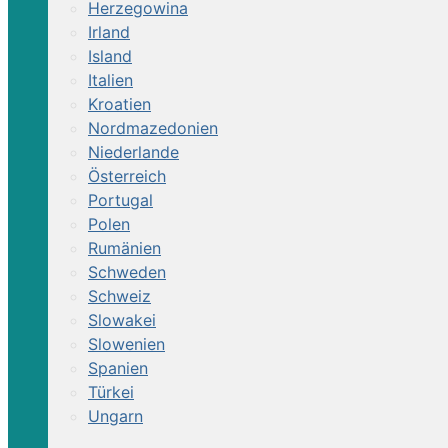
Herzegowina
Irland
Island
Italien
Kroatien
Nordmazedonien
Niederlande
Österreich
Portugal
Polen
Rumänien
Schweden
Schweiz
Slowakei
Slowenien
Spanien
Türkei
Ungarn