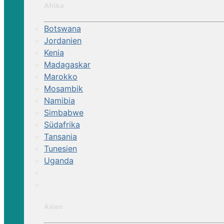
Afrika
Botswana
Jordanien
Kenia
Madagaskar
Marokko
Mosambik
Namibia
Simbabwe
Südafrika
Tansania
Tunesien
Uganda
Asien