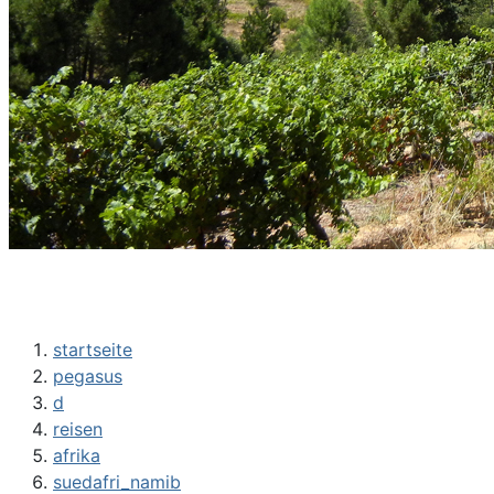
startseite
pegasus
d
reisen
afrika
suedafri_namib