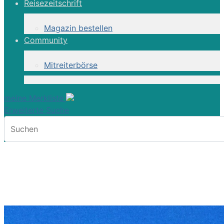
Reisezeitschrift
Magazin bestellen
Community
Mitreiterbörse
meine Merkliste
Erweiterte Suche