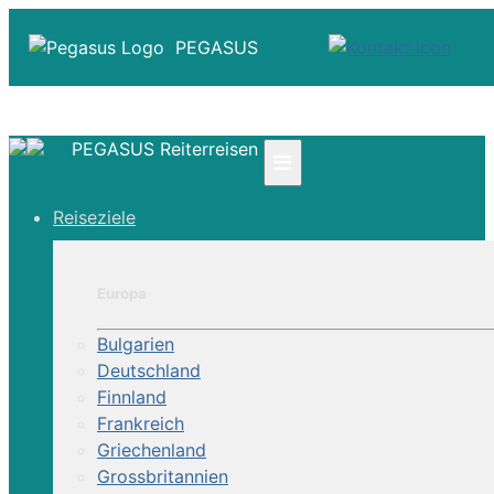
PEGASUS
PEGASUS Reiterreisen
≡
☎ +41 61 303 31 00
Reiseziele
☎ Deutschland 0800 - 505 18 01
☎ Österreich & Schweiz 0800 - 0700 97
|
Europa
Infos
Kontakt
Bulgarien
Über Uns
Deutschland
Finnland
Frankreich
Griechenland
Grossbritannien