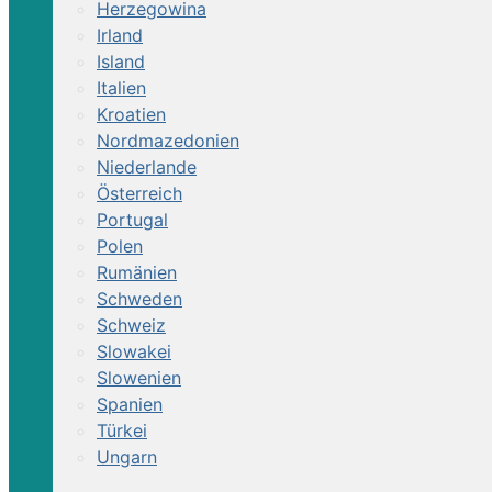
Herzegowina
Irland
Island
Italien
Kroatien
Nordmazedonien
Niederlande
Österreich
Portugal
Polen
Rumänien
Schweden
Schweiz
Slowakei
Slowenien
Spanien
Türkei
Ungarn