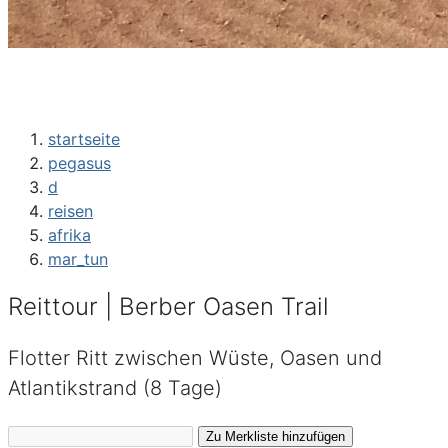
startseite
pegasus
d
reisen
afrika
mar_tun
Reittour | Berber Oasen Trail
Flotter Ritt zwischen Wüste, Oasen und
Atlantikstrand (8 Tage)