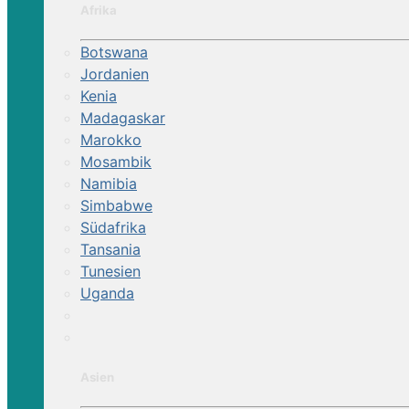
Afrika
Botswana
Jordanien
Kenia
Madagaskar
Marokko
Mosambik
Namibia
Simbabwe
Südafrika
Tansania
Tunesien
Uganda
Asien