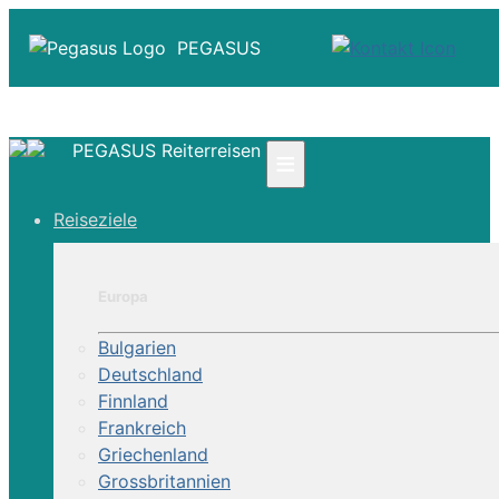
PEGASUS
PEGASUS Reiterreisen
≡
☎ +41 61 303 31 00
Reiseziele
☎ Deutschland 0800 - 505 18 01
☎ Österreich & Schweiz 0800 - 0700 97
|
Europa
Infos
Kontakt
Bulgarien
Über Uns
Deutschland
Finnland
Frankreich
Griechenland
Grossbritannien