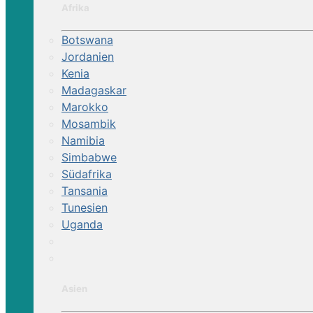
Afrika
Botswana
Jordanien
Kenia
Madagaskar
Marokko
Mosambik
Namibia
Simbabwe
Südafrika
Tansania
Tunesien
Uganda
Asien