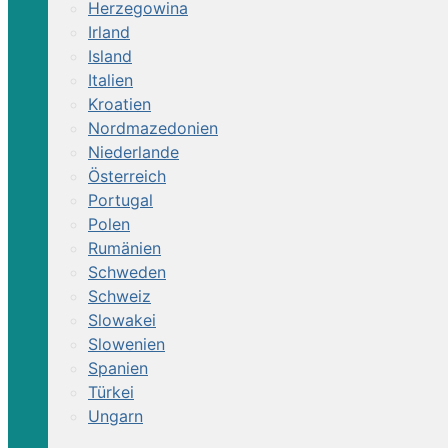
Herzegowina
Irland
Island
Italien
Kroatien
Nordmazedonien
Niederlande
Österreich
Portugal
Polen
Rumänien
Schweden
Schweiz
Slowakei
Slowenien
Spanien
Türkei
Ungarn