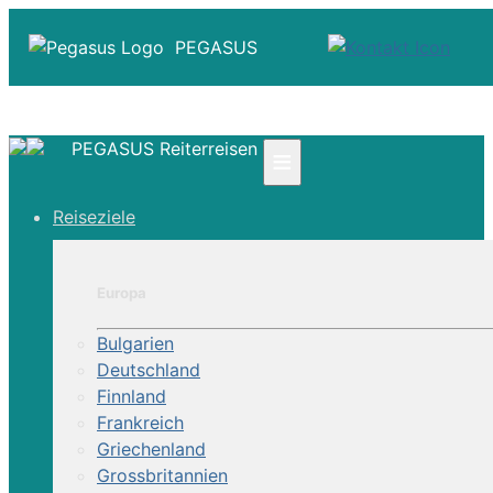
PEGASUS
PEGASUS Reiterreisen
≡
☎ +41 61 303 31 00
Reiseziele
☎ Deutschland 0800 - 505 18 01
☎ Österreich & Schweiz 0800 - 0700 97
|
Europa
Infos
Kontakt
Bulgarien
Über Uns
Deutschland
Finnland
Frankreich
Griechenland
Grossbritannien