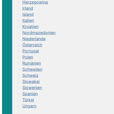
Herzegowina
Irland
Island
Italien
Kroatien
Nordmazedonien
Niederlande
Österreich
Portugal
Polen
Rumänien
Schweden
Schweiz
Slowakei
Slowenien
Spanien
Türkei
Ungarn