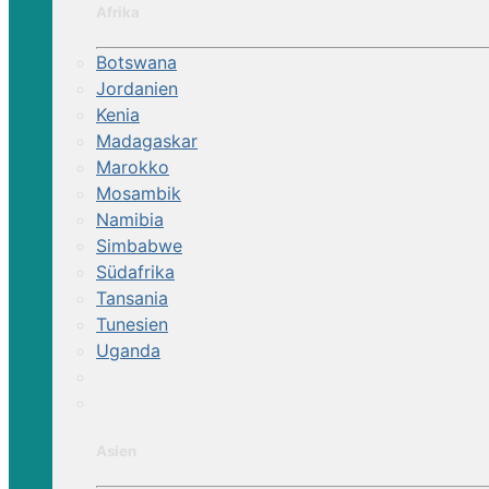
Afrika
Botswana
Jordanien
Kenia
Madagaskar
Marokko
Mosambik
Namibia
Simbabwe
Südafrika
Tansania
Tunesien
Uganda
Asien