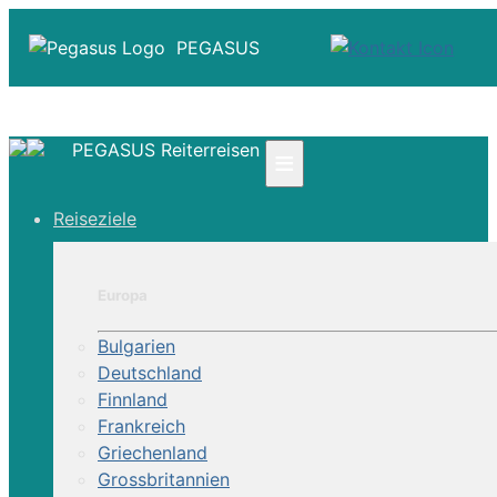
PEGASUS
PEGASUS Reiterreisen
≡
☎ +41 61 303 31 00
Reiseziele
☎ Deutschland 0800 - 505 18 01
☎ Österreich & Schweiz 0800 - 0700 97
|
Europa
Infos
Kontakt
Bulgarien
Über Uns
Deutschland
Finnland
Frankreich
Griechenland
Grossbritannien