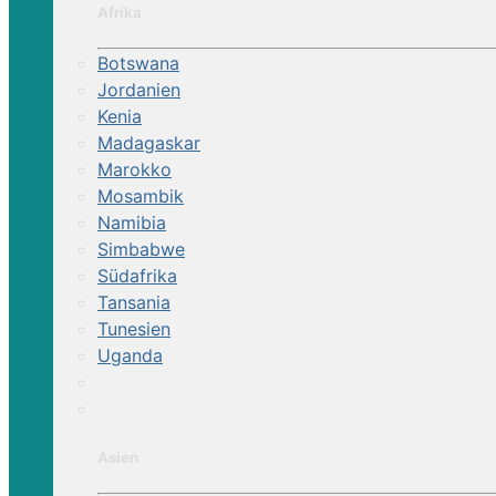
Afrika
Botswana
Jordanien
Kenia
Madagaskar
Marokko
Mosambik
Namibia
Simbabwe
Südafrika
Tansania
Tunesien
Uganda
Asien