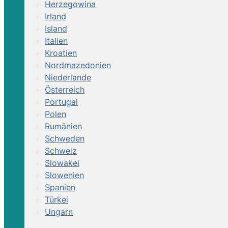
Herzegowina
Irland
Island
Italien
Kroatien
Nordmazedonien
Niederlande
Österreich
Portugal
Polen
Rumänien
Schweden
Schweiz
Slowakei
Slowenien
Spanien
Türkei
Ungarn