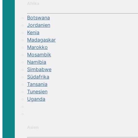
Afrika
Botswana
Jordanien
Kenia
Madagaskar
Marokko
Mosambik
Namibia
Simbabwe
Südafrika
Tansania
Tunesien
Uganda
Asien