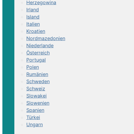
Herzegowina
Irland
Island
Italien
Kroatien
Nordmazedonien
Niederlande
Österreich
Portugal
Polen
Rumänien
Schweden
Schweiz
Slowakei
Slowenien
Spanien
Türkei
Ungarn