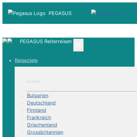
PEGASUS
PEGASUS Reiterreisen
≡
☎ +41 61 303 31 00
Reiseziele
☎ Deutschland 0800 - 505 18 01
☎ Österreich & Schweiz 0800 - 0700 97
|
Europa
Infos
Kontakt
Bulgarien
Über Uns
Deutschland
Finnland
Frankreich
Griechenland
Grossbritannien