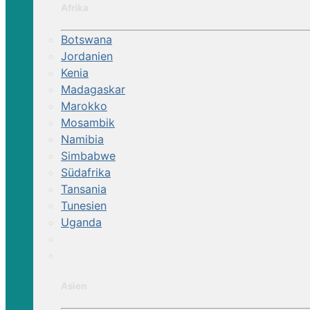
Afrika
Botswana
Jordanien
Kenia
Madagaskar
Marokko
Mosambik
Namibia
Simbabwe
Südafrika
Tansania
Tunesien
Uganda
Asien