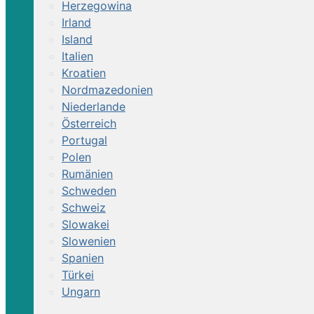
Herzegowina
Irland
Island
Italien
Kroatien
Nordmazedonien
Niederlande
Österreich
Portugal
Polen
Rumänien
Schweden
Schweiz
Slowakei
Slowenien
Spanien
Türkei
Ungarn