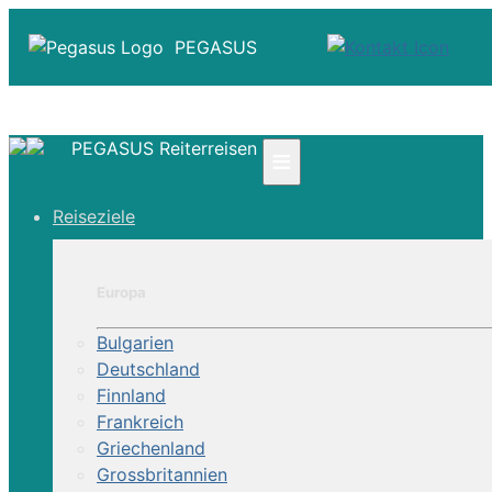
PEGASUS
PEGASUS Reiterreisen
≡
☎ +41 61 303 31 00
Reiseziele
☎ Deutschland 0800 - 505 18 01
☎ Österreich & Schweiz 0800 - 0700 97
|
Europa
Infos
Kontakt
Bulgarien
Über Uns
Deutschland
Finnland
Frankreich
Griechenland
Grossbritannien