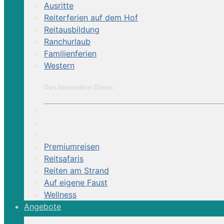
Sternritte für Einstieger und Fortgesc
Ausritte
Reiterferien auf dem Hof
Reitausbildung
Ranchurlaub
Familienferien
Kurzinformation
Western
Das besondere Etwas
Webcode: BERSTA
Programmart:
Reiterhof
Reisezeit:
März bis Nov.
Premiumreisen
Unterkunft:
Gästehaus
Reitsafaris
Reiten am Strand
Verpflegung:
HP
Auf eigene Faust
Zimmer:
DZ, EZ, Apartment
Wellness
Sprache:
Deutsch
Angebote
Nichtreiter:
ja