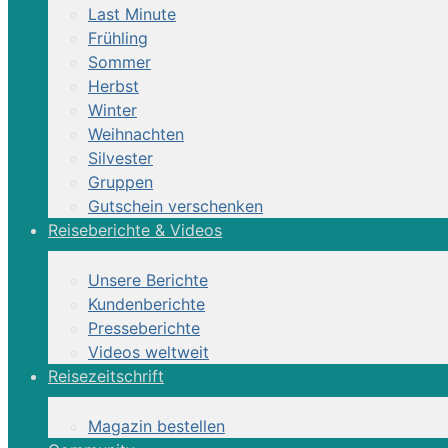
Last Minute
Kinder:
ja
Frühling
Kinder ab 9 Jahre im Einsteigerprogramm, ab 
Sommer
Eigenes Pferd:
nein
Herbst
Winter
Weihnachten
Gruppengrösse / Mitreiter
Silvester
Min:
1
Gruppen
Max:
12
Gutschein verschenken
Reiseberichte & Videos
Unser Tipp
Unsere Berichte
Urig-gemütliche Atmosphäre und familiäres Ambiente bege
Kundenberichte
Geselligkeit wird hier gross geschrieben.
Presseberichte
Videos weltweit
Reisezeitschrift
Beschreibung & Re
Magazin bestellen