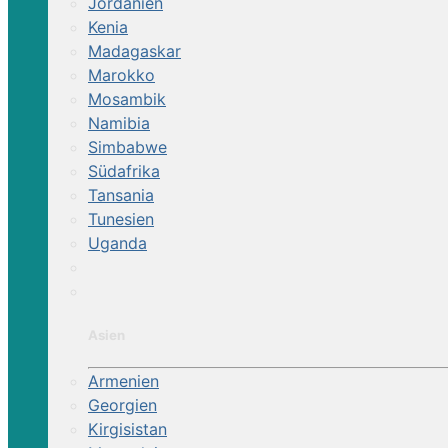
Jordanien
Kenia
Madagaskar
Marokko
Mosambik
Namibia
Simbabwe
Südafrika
Tansania
Tunesien
Uganda
Asien
Armenien
Georgien
Kirgisistan