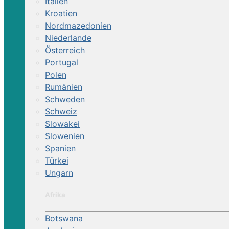
Italien
Kroatien
Nordmazedonien
Niederlande
Österreich
Portugal
Polen
Rumänien
Schweden
Schweiz
Reiterhof | Westernreit
Slowakei
Slowenien
Spanien
Sternritte für Einstieger und Fortgesc
Türkei
Ungarn
Afrika
Botswana