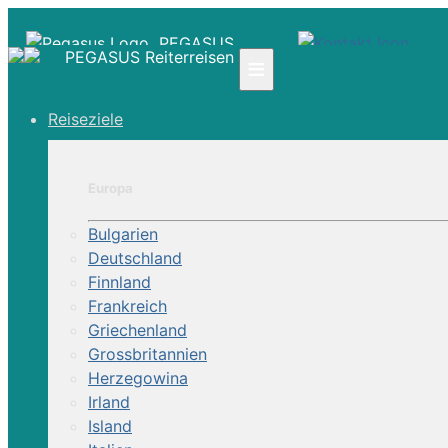
PEGASUS
PEGASUS Reiterreisen
≡
Reiseziele
☎ +41 61 303 31 00
☎ Deutschland 0800 - 505 18 01
☎ Österreich & Schweiz 0800 - 0700 97
Europa
|
Bulgarien
Infos
Deutschland
Kontakt
Finnland
Über Uns
Frankreich
Griechenland
Grossbritannien
Herzegowina
Irland
Island