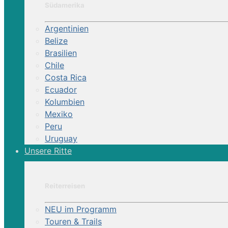
Südamerika
Argentinien
Belize
Brasilien
Chile
Costa Rica
Ecuador
Kolumbien
Mexiko
Peru
Uruguay
Unsere Ritte
Reiterhof | Weste
Reiterreisen
NEU im Programm
Touren & Trails