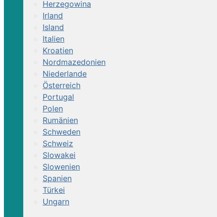
Herzegowina
Irland
Island
Italien
Kroatien
Nordmazedonien
Niederlande
Österreich
Portugal
Polen
Rumänien
Schweden
Schweiz
Slowakei
Slowenien
Spanien
Türkei
Ungarn