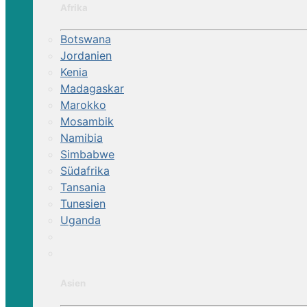
Afrika
Botswana
Jordanien
Kenia
Madagaskar
Marokko
Mosambik
Namibia
Simbabwe
Südafrika
Tansania
Tunesien
Uganda
Asien