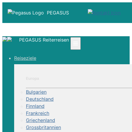
PEGASUS
PEGASUS Reiterreisen
≡
☎ +41 61 303 31 00
Reiseziele
☎ Deutschland 0800 - 505 18 01
☎ Österreich & Schweiz 0800 - 0700 97
|
Europa
Infos
Kontakt
Bulgarien
Über Uns
Deutschland
Finnland
Frankreich
Griechenland
Grossbritannien