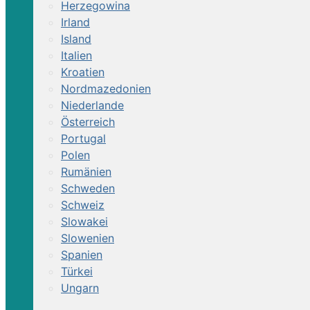
Herzegowina
Irland
Island
Italien
Kroatien
Nordmazedonien
Niederlande
Österreich
Portugal
Polen
Rumänien
Schweden
Schweiz
Slowakei
Slowenien
Spanien
Türkei
Ungarn