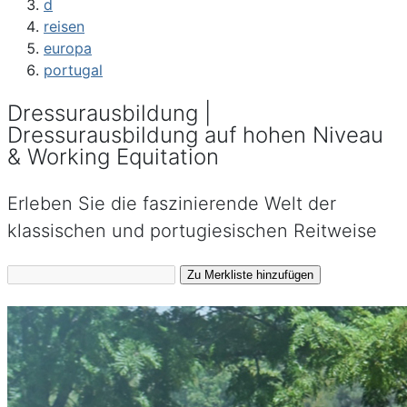
d
reisen
europa
portugal
Dressurausbildung |
Dressurausbildung auf hohen Niveau
& Working Equitation
Erleben Sie die faszinierende Welt der
klassischen und portugiesischen Reitweise