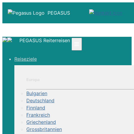
PEGASUS
PEGASUS Reiterreisen
≡
☎ +41 61 303 31 00
Reiseziele
☎ Deutschland 0800 - 505 18 01
☎ Österreich & Schweiz 0800 - 0700 97
|
Europa
Infos
Kontakt
Bulgarien
Über Uns
Deutschland
Finnland
Frankreich
Griechenland
Grossbritannien