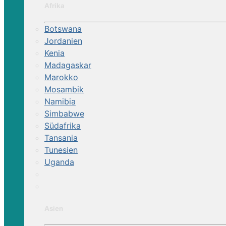
Afrika
Botswana
Jordanien
Kenia
Madagaskar
Marokko
Mosambik
Namibia
Simbabwe
Südafrika
Tansania
Tunesien
Uganda
Asien