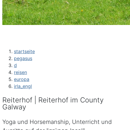
startseite
pegasus
d
reisen
europa
irla_engl
Reiterhof | Reiterhof im County
Galway
Yoga und Horsemanship, Unterricht und