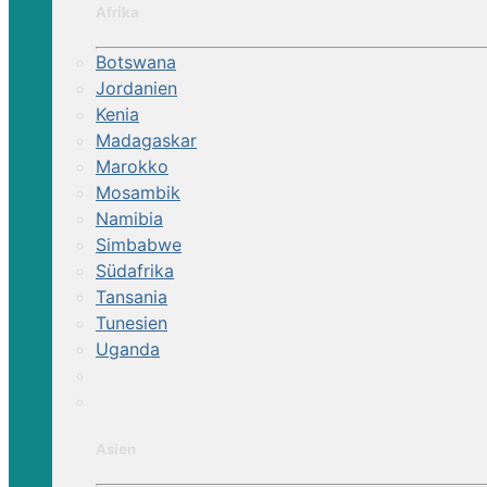
Afrika
Botswana
Jordanien
Kenia
Madagaskar
Marokko
Mosambik
Namibia
Simbabwe
Südafrika
Tansania
Tunesien
Uganda
Asien