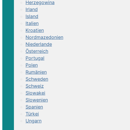
Herzegowina
Irland
Island
Italien
Kroatien
Nordmazedonien
Niederlande
Österreich
Portugal
Polen
Rumänien
Schweden
Schweiz
Slowakei
Slowenien
Spanien
Türkei
Ungarn