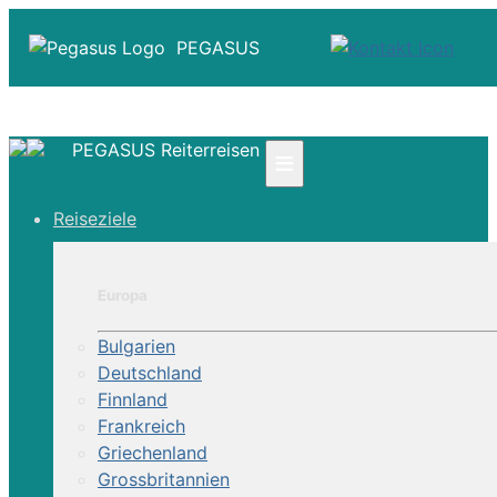
PEGASUS
PEGASUS Reiterreisen
≡
☎ +41 61 303 31 00
Reiseziele
☎ Deutschland 0800 - 505 18 01
☎ Österreich & Schweiz 0800 - 0700 97
|
Europa
Infos
Kontakt
Bulgarien
Über Uns
Deutschland
Finnland
Frankreich
Griechenland
Grossbritannien