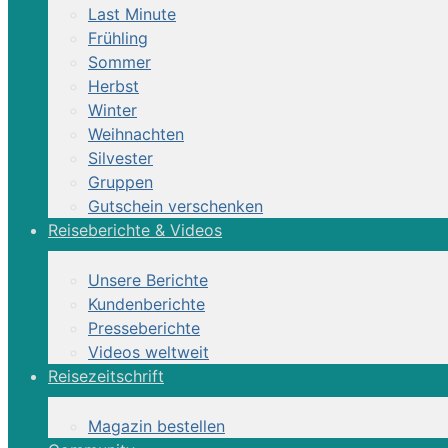
Last Minute
Frühling
Sommer
Herbst
Winter
Weihnachten
Silvester
Gruppen
Gutschein verschenken
Reiseberichte & Videos
Unsere Berichte
Kundenberichte
Presseberichte
Videos weltweit
startseite
Reisezeitschrift
pegasus
d
Magazin bestellen
reisen