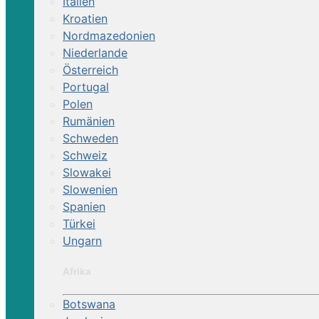
Italien
Kroatien
Nordmazedonien
Niederlande
Österreich
Portugal
Polen
Rumänien
Schweden
Schweiz
Slowakei
Slowenien
Spanien
Türkei
Ungarn
Afrika
Botswana