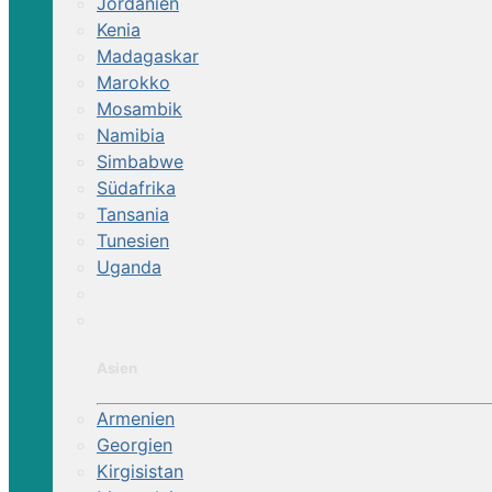
Jordanien
Kenia
Madagaskar
Marokko
Mosambik
Namibia
Simbabwe
Südafrika
Tansania
Tunesien
Uganda
Asien
Armenien
Georgien
Kirgisistan