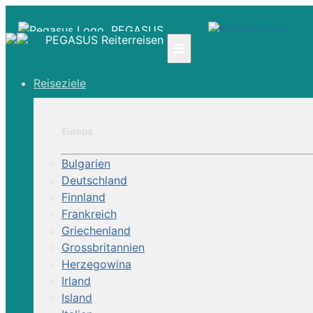
PEGASUS
PEGASUS Reiterreisen
≡
Reiseziele
☎ +41 61 303 31 00
☎ Deutschland 0800 - 505 18 01
☎ Österreich & Schweiz 0800 - 0700 97
Europa
|
Bulgarien
Infos
Deutschland
Kontakt
Finnland
Über Uns
Frankreich
Griechenland
Grossbritannien
Herzegowina
Irland
Island