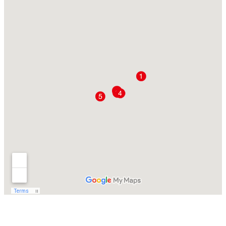
Reiten in Österreich:
Österreich ist ein Reiterparadies! Tausende
Kilometer Reitwegenetz durch endlose
Wiesen und Wälder mit traumhafter
Bergkulisse laden zu augedehnten Ritten ein.
Darüber hinaus bieten wir Ihnen fundierten
Unterricht im Springen, Dressur oder
Vielseitigkeit an. Haflinger oder Sportpferd
gefällig? Österreich bietet für jeden das
Richtige. Dazu geniessen Sie die
Gemütlichkeit, Gastfreundschaft und nicht
zuletzt tägliche Gaumenfreuden auf unseren
Höfen oder im Wellnesshotel.