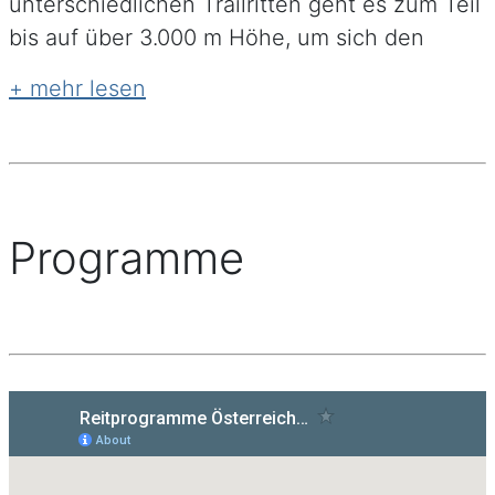
unterschiedlichen Trailritten geht es zum Teil
bis auf über 3.000 m Höhe, um sich den
zahlreichen Viertausendern zu nähern.
Spektakuläre Ausblicke auf den Mont Blanc,
das Matterhorn und viele weitere Gipfel. Je
nach Jahreszeit ein einmaliges Reiterlebnis,
unter anderem mit zuverlässigen,
trittsicheren Freibergern! Als Unterkünfte
Programme
dienen landestypische Berghütten und
Hotels mit, je nach Programm, mehr oder
weniger Luxus! In Graubünden können Sie
Reittrekkings im Nationalpark im
Dreiländereck mit Österreich und Südtirol
unternehmen. Bei den Wanderritten im Wallis
erwartet Sie ein pures Alpenerlebnis!