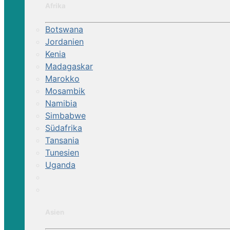
Afrika
Botswana
Jordanien
Kenia
Madagaskar
Marokko
Mosambik
Namibia
Simbabwe
Südafrika
Tansania
Tunesien
Uganda
Asien