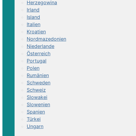
Herzegowina
Irland
Island
Italien
Kroatien
Nordmazedonien
Niederlande
Österreich
Portugal
Polen
Rumänien
Schweden
Schweiz
Slowakei
Slowenien
Spanien
Türkei
Ungarn