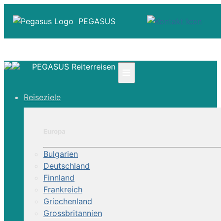
PEGASUS
PEGASUS Reiterreisen
≡
☎ +41 61 303 31 00
Reiseziele
☎ Deutschland 0800 - 505 18 01
☎ Österreich & Schweiz 0800 - 0700 97
|
Europa
Infos
Kontakt
Bulgarien
Über Uns
Deutschland
Finnland
Frankreich
Griechenland
Grossbritannien