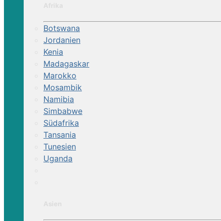
Afrika
Botswana
Jordanien
Kenia
Madagaskar
Marokko
Mosambik
Namibia
Simbabwe
Südafrika
Tansania
Tunesien
Uganda
Asien