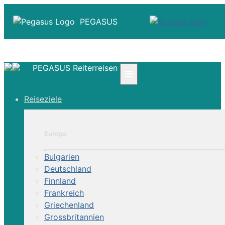
PEGASUS
PEGASUS Reiterreisen
≡
☎ +41 61 303 31 00
Reiseziele
☎ Deutschland 0800 - 505 18 01
☎ Österreich & Schweiz 0800 - 0700 97
|
Europa
Infos
Kontakt
Bulgarien
Über Uns
Deutschland
Finnland
Frankreich
Griechenland
Grossbritannien