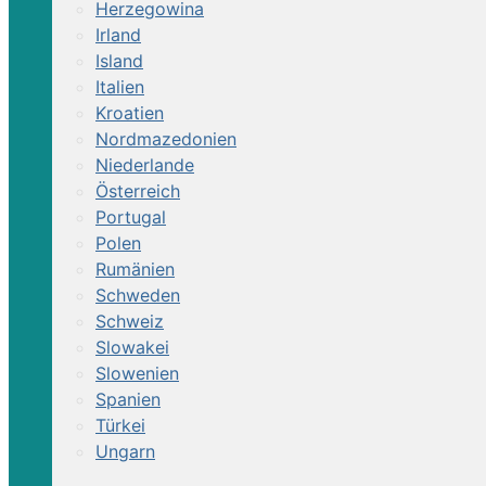
Herzegowina
Irland
Island
Italien
Kroatien
Nordmazedonien
Niederlande
Österreich
Portugal
Polen
Rumänien
Schweden
Schweiz
Slowakei
Slowenien
Spanien
Türkei
Ungarn