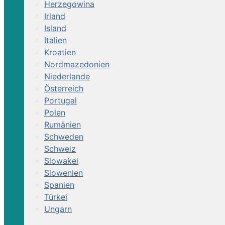
Herzegowina
Irland
Island
Italien
Kroatien
Nordmazedonien
Niederlande
Österreich
Portugal
Polen
Rumänien
Schweden
Schweiz
Slowakei
Slowenien
Spanien
Türkei
Ungarn