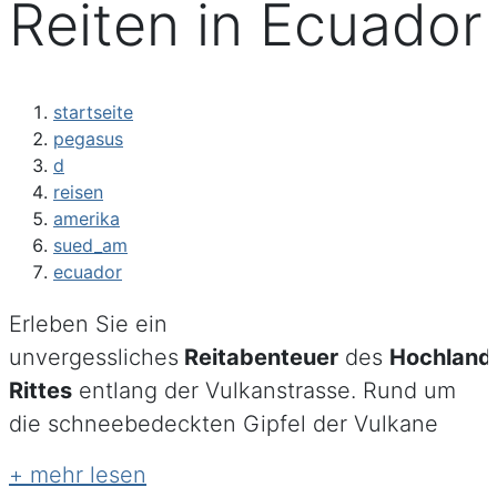
Reiten in Ecuador
startseite
pegasus
d
reisen
amerika
sued_am
ecuador
Erleben Sie ein
unvergessliches
Reitabenteuer
des
Hochland
Rittes
entlang der Vulkanstrasse. Rund um
die schneebedeckten Gipfel der Vulkane
Cotopaxi und Cayambe bietet sich eine
offene Graslandschaft und hohe