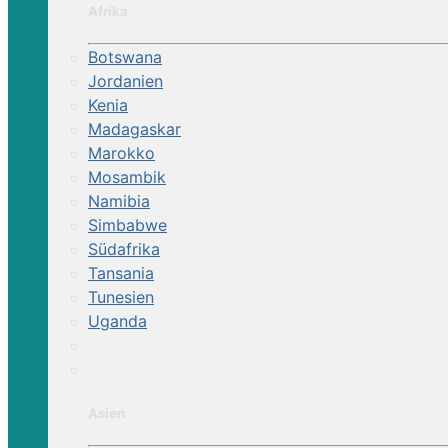
Afrika
Botswana
Jordanien
Kenia
Madagaskar
Marokko
Mosambik
Namibia
Simbabwe
Südafrika
Tansania
Tunesien
Uganda
Asien