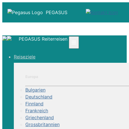
PEGASUS
PEGASUS Reiterreisen
≡
☎ +41 61 303 31 00
Reiseziele
☎ Deutschland 0800 - 505 18 01
☎ Österreich & Schweiz 0800 - 0700 97
|
Europa
Infos
Kontakt
Bulgarien
Über Uns
Deutschland
Finnland
Frankreich
Griechenland
Grossbritannien