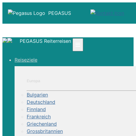
PEGASUS
PEGASUS Reiterreisen
≡
☎ +41 61 303 31 00
Reiseziele
☎ Deutschland 0800 - 505 18 01
☎ Österreich & Schweiz 0800 - 0700 97
|
Europa
Infos
Kontakt
Bulgarien
Über Uns
Deutschland
Finnland
Frankreich
Griechenland
Grossbritannien