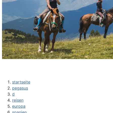
startseite
pegasus
d
reisen
europa
spanien