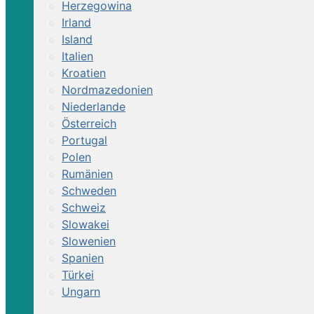
Herzegowina
Irland
Island
Italien
Kroatien
Nordmazedonien
Niederlande
Österreich
Portugal
Polen
Rumänien
Schweden
Schweiz
Slowakei
Slowenien
Spanien
Türkei
Ungarn