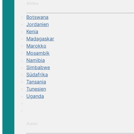
Afrika
Botswana
Jordanien
Kenia
Madagaskar
Marokko
Mosambik
Namibia
Simbabwe
Südafrika
Tansania
Tunesien
Uganda
Asien