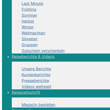
Last Minute
Frühling
Sommer
Herbst
Winter
Weihnachten
Silvester
Reittour | Im Land
Gruppen
Gutschein verschenken
Reiseberichte & Videos
Auf erstklassigen Lusitanos in kleiner 
Unsere Berichte
Kundenberichte
Presseberichte
Videos weltweit
Kurzinformation
Reisezeitschrift
Magazin bestellen