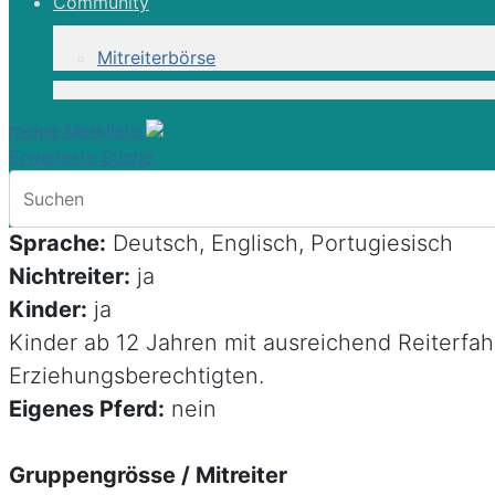
Community
Webcode: LUS007
Mitreiterbörse
Programmart:
Reittour
Reisezeit:
gemäss Termin
meine Merkliste
Unterkunft:
Landhaus, Quinta
Erweiterte Suche
Verpflegung:
VP
Zimmer:
DZ, EZ
Sprache:
Deutsch, Englisch, Portugiesisch
Nichtreiter:
ja
Kinder:
ja
Kinder ab 12 Jahren mit ausreichend Reiterfah
Erziehungsberechtigten.
Eigenes Pferd:
nein
Gruppengrösse / Mitreiter