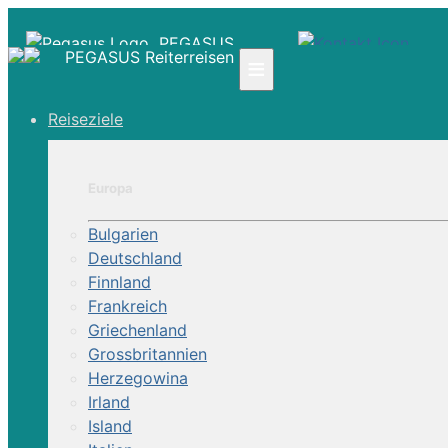
PEGASUS
PEGASUS Reiterreisen
≡
Reiseziele
☎ +41 61 303 31 00
☎ Deutschland 0800 - 505 18 01
☎ Österreich & Schweiz 0800 - 0700 97
Europa
|
Bulgarien
Infos
Deutschland
Kontakt
Finnland
Über Uns
Frankreich
Griechenland
Grossbritannien
Herzegowina
Irland
Island