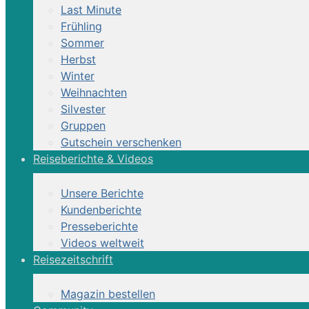
Last Minute
Frühling
Sommer
Herbst
Winter
Weihnachten
Silvester
Reittour | Etruske
Gruppen
Gutschein verschenken
Reiseberichte & Videos
Auf den Spuren nobler Herren und Ban
Unsere Berichte
Kundenberichte
Presseberichte
Videos weltweit
Kurzinformation
Reisezeitschrift
Magazin bestellen