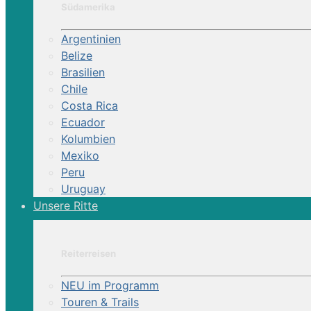
Südamerika
startseite
pegasus
Argentinien
d
Belize
reisen
Brasilien
europa
Chile
italien
Costa Rica
Ecuador
Reittour | Etrusker Abenteuer Ritt
Kolumbien
Mexiko
Peru
Auf den Spuren nobler Herren und Banditen d
Uruguay
Unsere Ritte
Reiterreisen
NEU im Programm
Touren & Trails