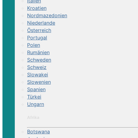
Italien
Kroatien
Nordmazedonien
Niederlande
Österreich
Portugal
Polen
Rumänien
Schweden
Schweiz
Slowakei
Slowenien
Spanien
Türkei
Ungarn
Afrika
Botswana