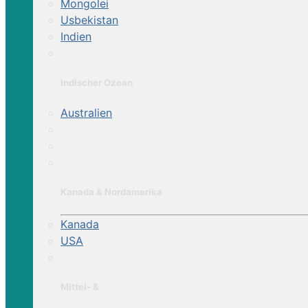
Mongolei
Usbekistan
Indien
Indischer Ozean
Australien
Kanada & Nordamerika
Kanada
USA
Mittel- &