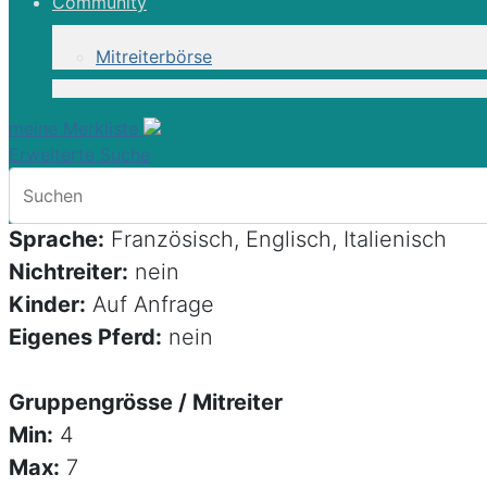
Community
Webcode: ETR008
Mitreiterbörse
Programmart:
Reittour
Reisezeit:
Apr - Okt
meine Merkliste
Unterkunft:
Schloss, Agriturismo, Hotel
Erweiterte Suche
Verpflegung:
VP
Zimmer:
DZ, EZ
Sprache:
Französisch, Englisch, Italienisch
Nichtreiter:
nein
Kinder:
Auf Anfrage
Eigenes Pferd:
nein
Gruppengrösse / Mitreiter
Min:
4
Max:
7