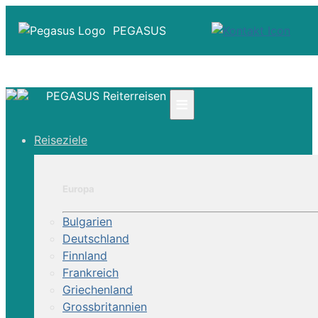
PEGASUS
PEGASUS Reiterreisen
≡
☎ +41 61 303 31 00
Reiseziele
☎ Deutschland 0800 - 505 18 01
☎ Österreich & Schweiz 0800 - 0700 97
|
Europa
Infos
Kontakt
Bulgarien
Über Uns
Deutschland
Finnland
Frankreich
Griechenland
Grossbritannien