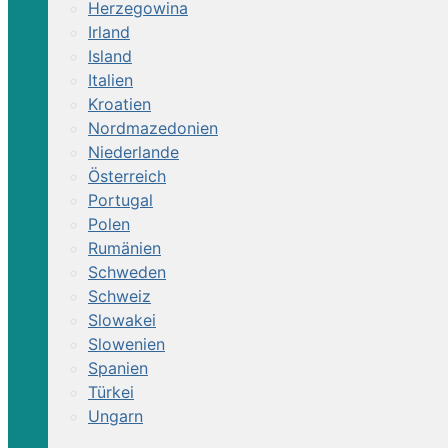
Herzegowina
Irland
Island
Italien
Kroatien
Nordmazedonien
Niederlande
Österreich
Portugal
Polen
Rumänien
Schweden
Schweiz
Slowakei
Slowenien
Spanien
Türkei
Ungarn