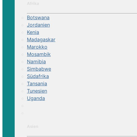
Afrika
Botswana
Jordanien
Kenia
Madagaskar
Marokko
Mosambik
Namibia
Simbabwe
Südafrika
Tansania
Tunesien
Uganda
Asien