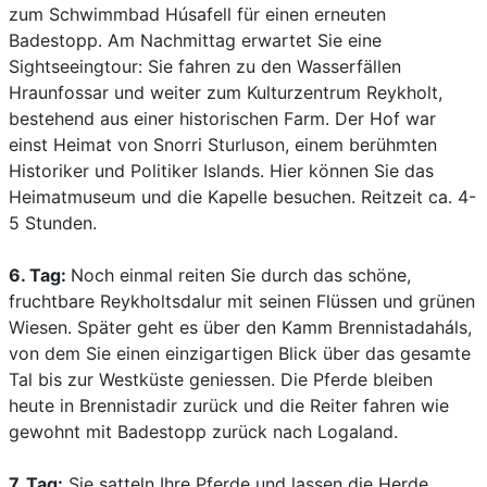
zum Schwimmbad Húsafell für einen erneuten
Badestopp. Am Nachmittag erwartet Sie eine
Sightseeingtour: Sie fahren zu den Wasserfällen
Hraunfossar und weiter zum Kulturzentrum Reykholt,
bestehend aus einer historischen Farm. Der Hof war
einst Heimat von Snorri Sturluson, einem berühmten
Historiker und Politiker Islands. Hier können Sie das
Heimatmuseum und die Kapelle besuchen. Reitzeit ca. 4-
5 Stunden.
6. Tag:
Noch einmal reiten Sie durch das schöne,
fruchtbare Reykholtsdalur mit seinen Flüssen und grünen
Wiesen. Später geht es über den Kamm Brennistadaháls,
von dem Sie einen einzigartigen Blick über das gesamte
Tal bis zur Westküste geniessen. Die Pferde bleiben
heute in Brennistadir zurück und die Reiter fahren wie
gewohnt mit Badestopp zurück nach Logaland.
7. Tag:
Sie satteln Ihre Pferde und lassen die Herde