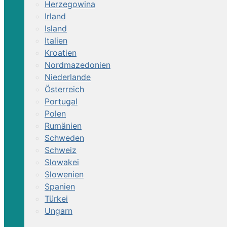
Herzegowina
Irland
Island
Italien
Kroatien
Nordmazedonien
Niederlande
Österreich
Portugal
Polen
Rumänien
Schweden
Schweiz
Slowakei
Slowenien
Spanien
Türkei
Ungarn