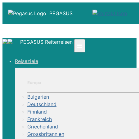
PEGASUS
PEGASUS Reiterreisen
≡
☎ +41 61 303 31 00
Reiseziele
☎ Deutschland 0800 - 505 18 01
☎ Österreich & Schweiz 0800 - 0700 97
|
Europa
Infos
Kontakt
Bulgarien
Über Uns
Deutschland
Finnland
Frankreich
Griechenland
Grossbritannien