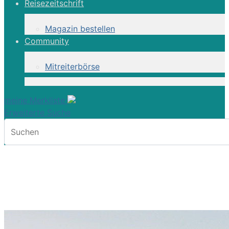
Reisezeitschrift
Magazin bestellen
Community
Mitreiterbörse
meine Merkliste
Erweiterte Suche