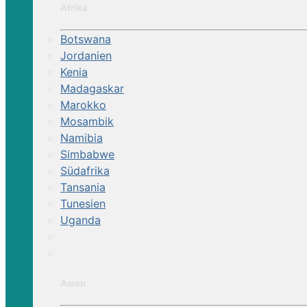
Afrika
Botswana
Jordanien
Kenia
Madagaskar
Marokko
Mosambik
Namibia
Simbabwe
Südafrika
Tansania
Tunesien
Uganda
Asien