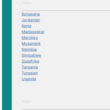
Afrika
Botswana
Jordanien
Kenia
Madagaskar
Marokko
Mosambik
Namibia
Simbabwe
Südafrika
Tansania
Tunesien
Uganda
Asien