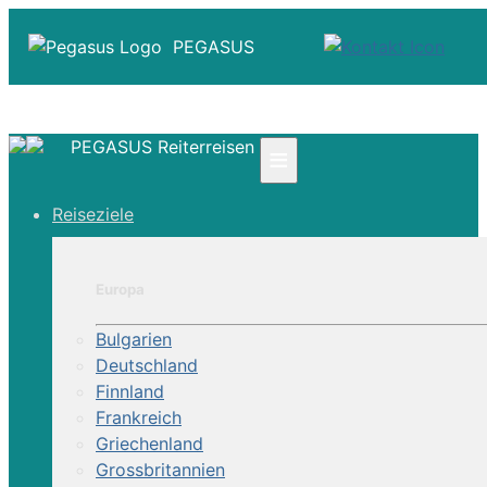
PEGASUS
PEGASUS Reiterreisen
≡
☎ +41 61 303 31 00
Reiseziele
☎ Deutschland 0800 - 505 18 01
☎ Österreich & Schweiz 0800 - 0700 97
|
Europa
Infos
Kontakt
Bulgarien
Über Uns
Deutschland
Finnland
Frankreich
Griechenland
Grossbritannien