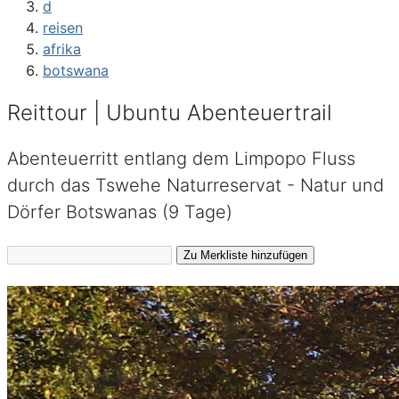
d
reisen
afrika
botswana
Reittour | Ubuntu Abenteuertrail
Abenteuerritt entlang dem Limpopo Fluss
durch das Tswehe Naturreservat - Natur und
Dörfer Botswanas (9 Tage)