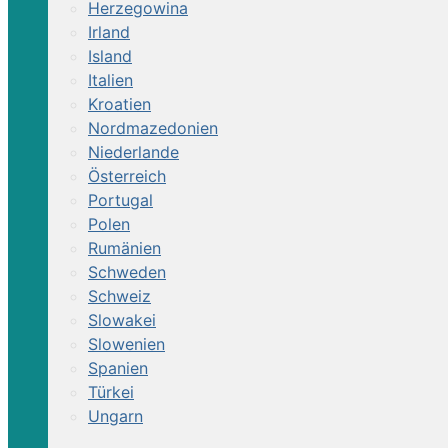
Herzegowina
Irland
Island
Italien
Kroatien
Nordmazedonien
Niederlande
Österreich
Portugal
Polen
Rumänien
Schweden
Schweiz
Slowakei
Slowenien
Spanien
Türkei
Ungarn