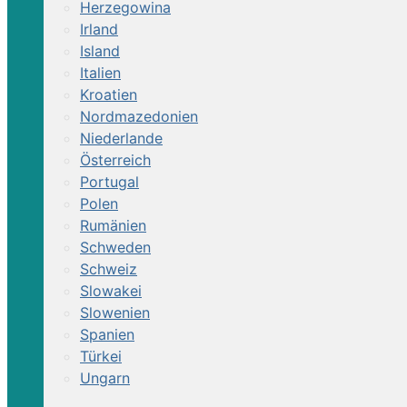
Herzegowina
Irland
Island
Italien
Kroatien
Nordmazedonien
Niederlande
Österreich
Portugal
Polen
Rumänien
Schweden
Schweiz
Slowakei
Slowenien
Spanien
Türkei
Ungarn