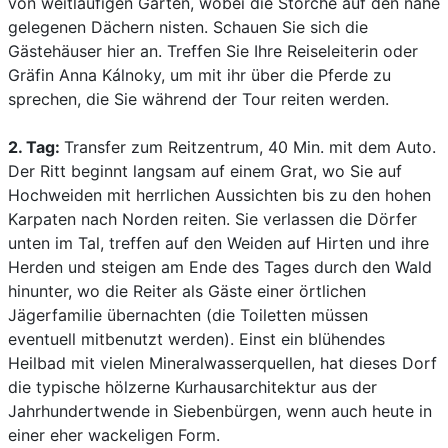
von weitläufigen Gärten, wobei die Störche auf den nahe
gelegenen Dächern nisten. Schauen Sie sich die
Gästehäuser hier an. Treffen Sie Ihre Reiseleiterin oder
Gräfin Anna Kálnoky, um mit ihr über die Pferde zu
sprechen, die Sie während der Tour reiten werden.
2. Tag:
Transfer zum Reitzentrum, 40 Min. mit dem Auto.
Der Ritt beginnt langsam auf einem Grat, wo Sie auf
Hochweiden mit herrlichen Aussichten bis zu den hohen
Karpaten nach Norden reiten. Sie verlassen die Dörfer
unten im Tal, treffen auf den Weiden auf Hirten und ihre
Herden und steigen am Ende des Tages durch den Wald
hinunter, wo die Reiter als Gäste einer örtlichen
Jägerfamilie übernachten (die Toiletten müssen
eventuell mitbenutzt werden). Einst ein blühendes
Heilbad mit vielen Mineralwasserquellen, hat dieses Dorf
die typische hölzerne Kurhausarchitektur aus der
Jahrhundertwende in Siebenbürgen, wenn auch heute in
einer eher wackeligen Form.