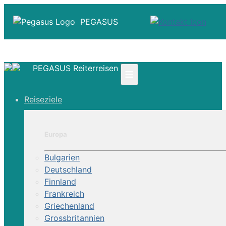
PEGASUS
PEGASUS Reiterreisen
≡
☎ +41 61 303 31 00
Reiseziele
☎ Deutschland 0800 - 505 18 01
☎ Österreich & Schweiz 0800 - 0700 97
|
Europa
Infos
Kontakt
Bulgarien
Über Uns
Deutschland
Finnland
Frankreich
Griechenland
Grossbritannien