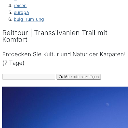
reisen
europa
bulg_rum_ung
Reittour | Transsilvanien Trail mit
Komfort
Entdecken Sie Kultur und Natur der Karpaten!
(7 Tage)