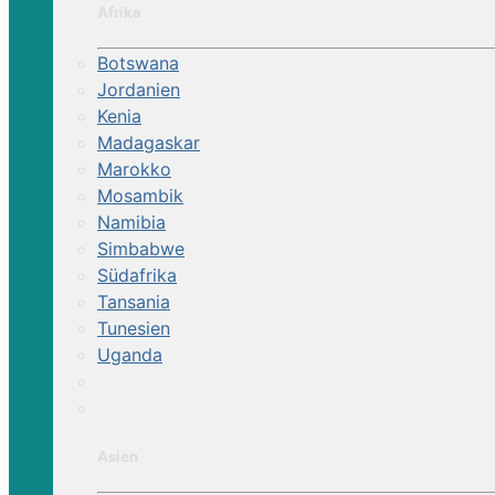
Afrika
Botswana
Jordanien
Kenia
Madagaskar
Marokko
Mosambik
Namibia
Simbabwe
Südafrika
Tansania
Tunesien
Uganda
Asien