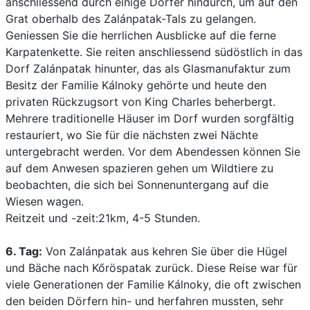
anschliessend durch einige Dörfer hindurch, um auf den
Grat oberhalb des Zalánpatak-Tals zu gelangen.
Geniessen Sie die herrlichen Ausblicke auf die ferne
Karpatenkette. Sie reiten anschliessend südöstlich in das
Dorf Zalánpatak hinunter, das als Glasmanufaktur zum
Besitz der Familie Kálnoky gehörte und heute den
privaten Rückzugsort von King Charles beherbergt.
Mehrere traditionelle Häuser im Dorf wurden sorgfältig
restauriert, wo Sie für die nächsten zwei Nächte
untergebracht werden. Vor dem Abendessen können Sie
auf dem Anwesen spazieren gehen um Wildtiere zu
beobachten, die sich bei Sonnenuntergang auf die
Wiesen wagen.
Reitzeit und -zeit:21km, 4-5 Stunden.
6. Tag:
Von Zalánpatak aus kehren Sie über die Hügel
und Bäche nach Kőröspatak zurück. Diese Reise war für
viele Generationen der Familie Kálnoky, die oft zwischen
den beiden Dörfern hin- und herfahren mussten, sehr