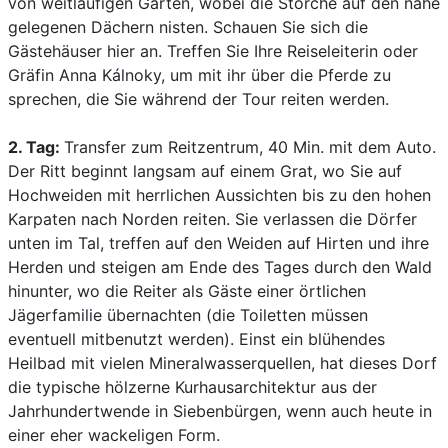
von weitläufigen Gärten, wobei die Störche auf den nahe
gelegenen Dächern nisten. Schauen Sie sich die
Gästehäuser hier an. Treffen Sie Ihre Reiseleiterin oder
Gräfin Anna Kálnoky, um mit ihr über die Pferde zu
sprechen, die Sie während der Tour reiten werden.
2. Tag:
Transfer zum Reitzentrum, 40 Min. mit dem Auto.
Der Ritt beginnt langsam auf einem Grat, wo Sie auf
Hochweiden mit herrlichen Aussichten bis zu den hohen
Karpaten nach Norden reiten. Sie verlassen die Dörfer
unten im Tal, treffen auf den Weiden auf Hirten und ihre
Herden und steigen am Ende des Tages durch den Wald
hinunter, wo die Reiter als Gäste einer örtlichen
Jägerfamilie übernachten (die Toiletten müssen
eventuell mitbenutzt werden). Einst ein blühendes
Heilbad mit vielen Mineralwasserquellen, hat dieses Dorf
die typische hölzerne Kurhausarchitektur aus der
Jahrhundertwende in Siebenbürgen, wenn auch heute in
einer eher wackeligen Form.