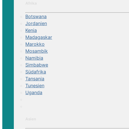
Afrika
Botswana
Jordanien
Kenia
Madagaskar
Marokko
Mosambik
Namibia
Simbabwe
Südafrika
Tansania
Tunesien
Uganda
Asien