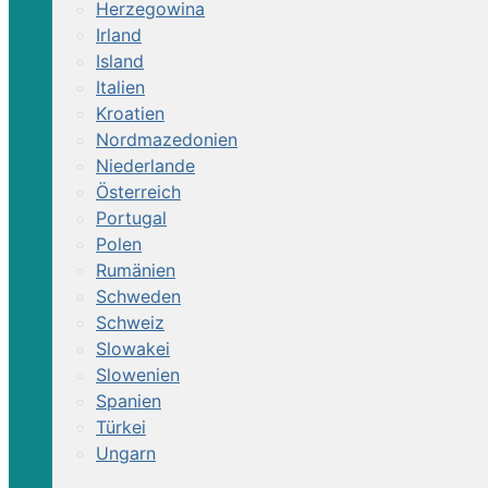
Herzegowina
Irland
Island
Italien
Kroatien
Nordmazedonien
Niederlande
Österreich
Portugal
Polen
Rumänien
Schweden
Schweiz
Slowakei
Slowenien
Spanien
Türkei
Ungarn