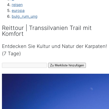
reisen
europa
bulg_rum_ung
Reittour | Transsilvanien Trail mit
Komfort
Entdecken Sie Kultur und Natur der Karpaten!
(7 Tage)