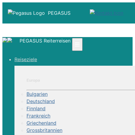
PEGASUS
PEGASUS Reiterreisen
≡
☎ +41 61 303 31 00
Reiseziele
☎ Deutschland 0800 - 505 18 01
☎ Österreich & Schweiz 0800 - 0700 97
|
Europa
Infos
Kontakt
Bulgarien
Über Uns
Deutschland
Finnland
Frankreich
Griechenland
Grossbritannien