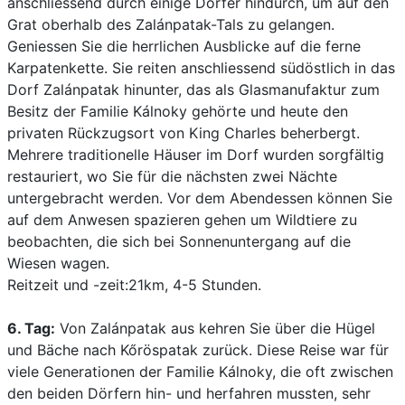
anschliessend durch einige Dörfer hindurch, um auf den
Grat oberhalb des Zalánpatak-Tals zu gelangen.
Geniessen Sie die herrlichen Ausblicke auf die ferne
Karpatenkette. Sie reiten anschliessend südöstlich in das
Dorf Zalánpatak hinunter, das als Glasmanufaktur zum
Besitz der Familie Kálnoky gehörte und heute den
privaten Rückzugsort von King Charles beherbergt.
Mehrere traditionelle Häuser im Dorf wurden sorgfältig
restauriert, wo Sie für die nächsten zwei Nächte
untergebracht werden. Vor dem Abendessen können Sie
auf dem Anwesen spazieren gehen um Wildtiere zu
beobachten, die sich bei Sonnenuntergang auf die
Wiesen wagen.
Reitzeit und -zeit:21km, 4-5 Stunden.
6. Tag:
Von Zalánpatak aus kehren Sie über die Hügel
und Bäche nach Kőröspatak zurück. Diese Reise war für
viele Generationen der Familie Kálnoky, die oft zwischen
den beiden Dörfern hin- und herfahren mussten, sehr