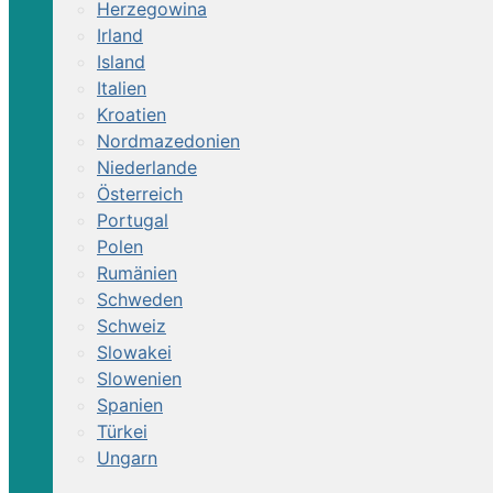
Herzegowina
Irland
Island
Italien
Kroatien
Nordmazedonien
Niederlande
Österreich
Portugal
Polen
Rumänien
Schweden
Schweiz
Slowakei
Slowenien
Spanien
Türkei
Ungarn