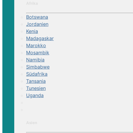
Afrika
Botswana
Jordanien
Kenia
Madagaskar
Marokko
Mosambik
Namibia
Simbabwe
Südafrika
Tansania
Tunesien
Uganda
Asien