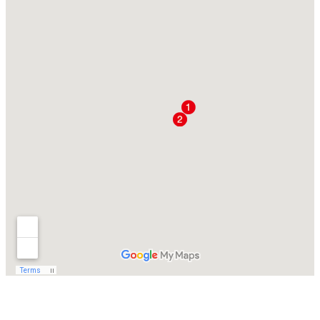
Kia Ora - Neuseeland heisst Sie herzlich
willkommen!
Bauen Sie Ihr ganz persönliches Neuseeland-
Programm: z.B. drei Tage zu Pferd auf der
Nordinsel und fünf auf der Südinsel.
Entdecken Sie Berge und Meer, Urwälder
und die riesigen Ländereien der Schaffarmen
in einer fast unberührten Naturlandschaft;
reiten Sie vom alpinen Hochgebirge mit
reissenden Flüssen und Wasserfällen bei
Übernachtungen in eisamen Berghütten
hinunter zum Meer; oder entlang der alten
Goldschürferwege.