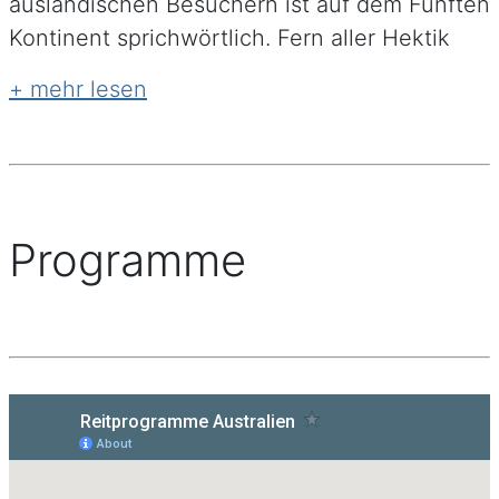
ausländischen Besuchern ist auf dem Fünften
Kontinent sprichwörtlich. Fern aller Hektik
tauchen Sie ein in eine entspannte und
lockere Atmosphäre. Überall spüren Sie den
Puls des „Australian way of life“. Wundern Sie
sich deshalb nicht, wenn Sie von den
Australiern hier und dort mit Ihrem Vornamen
angesprochen werden, das gehört in „Down
Programme
Under“ zum guten Ton. Und falls Ihnen
einiges „spanisch“ vorkommt, liegt das
vielleicht an der Sprache, denn das
australische Englisch ist für unsere
europäischen Ohren mitunter
gewöhnungsbedürftig.