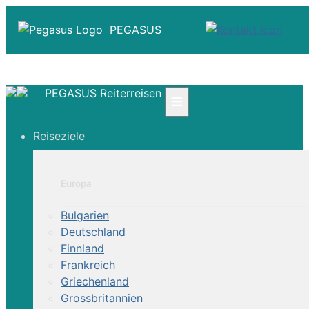
PEGASUS
PEGASUS Reiterreisen
≡
☎ +41 61 303 31 00
Reiseziele
☎ Deutschland 0800 - 505 18 01
☎ Österreich & Schweiz 0800 - 0700 97
|
Europa
Infos
Kontakt
Bulgarien
Über Uns
Deutschland
Finnland
Frankreich
Griechenland
Grossbritannien