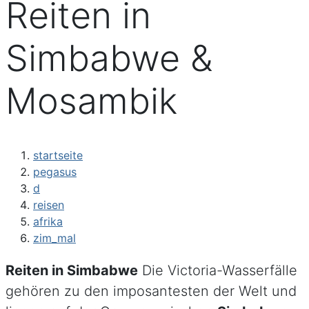
Reiten in
Simbabwe &
Mosambik
startseite
pegasus
d
reisen
afrika
zim_mal
Reiten in Simbabwe
Die Victoria-Wasserfälle
gehören zu den imposantesten der Welt und