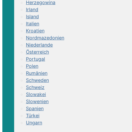
Herzegowina
Irland
Island
Italien
Kroatien
Nordmazedonien
Niederlande
Österreich
Portugal
Polen
Rumänien
Schweden
Schweiz
Slowakei
Slowenien
Spanien
Türkei
Ungarn