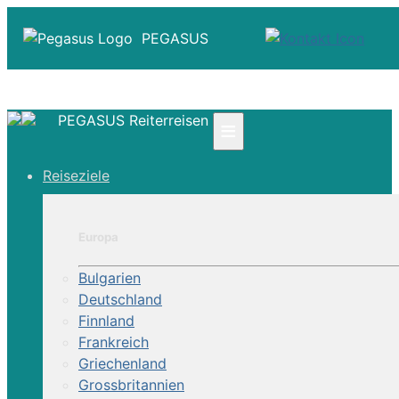
PEGASUS
PEGASUS Reiterreisen
≡
☎ +41 61 303 31 00
Reiseziele
☎ Deutschland 0800 - 505 18 01
☎ Österreich & Schweiz 0800 - 0700 97
|
Europa
Infos
Kontakt
Bulgarien
Über Uns
Deutschland
Finnland
Frankreich
Griechenland
Grossbritannien