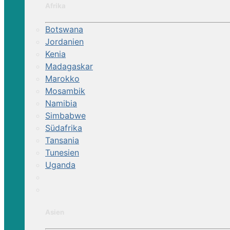
Afrika
Botswana
Jordanien
Kenia
Madagaskar
Marokko
Mosambik
Namibia
Simbabwe
Südafrika
Tansania
Tunesien
Uganda
Asien