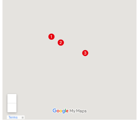
anderen Eindruck als z.T. in den Medien
vermittelt wird.
Reiten in Mosambik
Mosambik ist die
perfekte Destination, um eine wunderschöne
Reitsafari mit Baden und Entspannung zu
verbinden. Die Küste von Mosambik erstreckt
sich über 2500 km von der Grenze
Südafrikas bis an den Rovuma Fluss, welcher
die Grenze zu Tansania bildet. Mosambik ist
touristisch noch nicht sehr erschlossen und
bietet daher wunderschöne, herrliche
Strände, die noch naturbelassen und vom
Massentourismus verschont geblieben sind.
Tauchen Sie ein in das "wirkliche Afrika" und