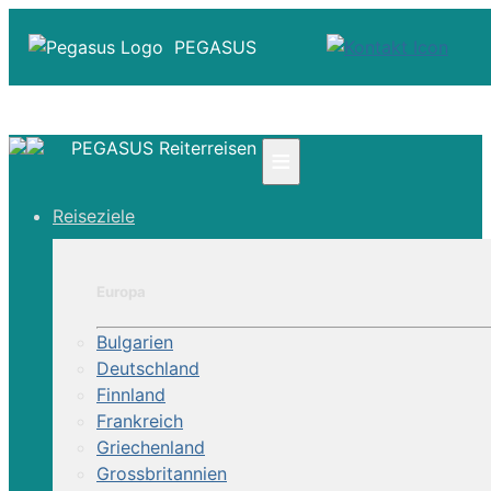
PEGASUS
PEGASUS Reiterreisen
≡
☎ +41 61 303 31 00
Reiseziele
☎ Deutschland 0800 - 505 18 01
☎ Österreich & Schweiz 0800 - 0700 97
|
Europa
Infos
Kontakt
Bulgarien
Über Uns
Deutschland
Finnland
Frankreich
Griechenland
Grossbritannien