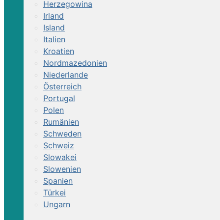
Herzegowina
Irland
Island
Italien
Kroatien
Nordmazedonien
Niederlande
Österreich
Portugal
Polen
Rumänien
Schweden
Schweiz
Slowakei
Slowenien
Spanien
Türkei
Ungarn