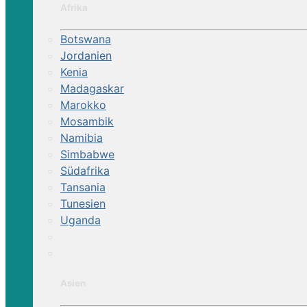
Afrika
Botswana
Jordanien
Kenia
Madagaskar
Marokko
Mosambik
Namibia
Simbabwe
Südafrika
Tansania
Tunesien
Uganda
Asien