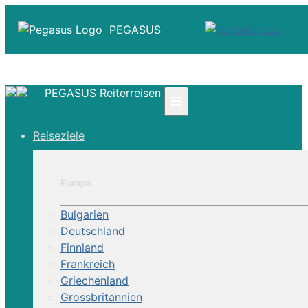
PEGASUS
PEGASUS Reiterreisen
≡
☎ +41 61 303 31 00
Reiseziele
☎ Deutschland 0800 - 505 18 01
☎ Österreich & Schweiz 0800 - 0700 97
|
Europa
Infos
Kontakt
Bulgarien
Über Uns
Deutschland
Finnland
Frankreich
Griechenland
Grossbritannien