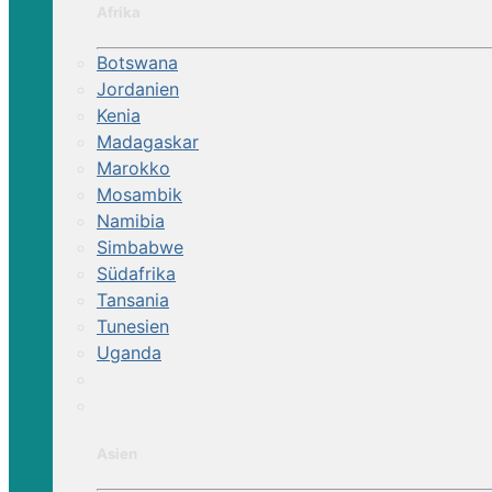
Afrika
Botswana
Jordanien
Kenia
Madagaskar
Marokko
Mosambik
Namibia
Simbabwe
Südafrika
Tansania
Tunesien
Uganda
Asien