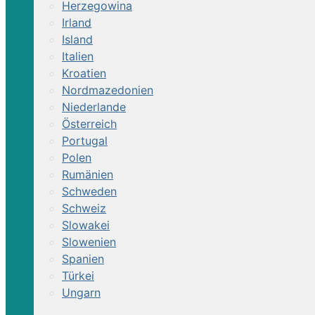
Herzegowina
Irland
Island
Italien
Kroatien
Nordmazedonien
Niederlande
Österreich
Portugal
Polen
Rumänien
Schweden
Schweiz
Slowakei
Slowenien
Spanien
Türkei
Ungarn