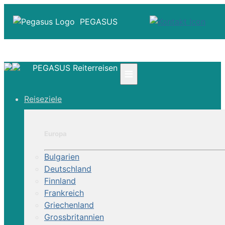
PEGASUS
PEGASUS Reiterreisen
≡
☎ +41 61 303 31 00
Reiseziele
☎ Deutschland 0800 - 505 18 01
☎ Österreich & Schweiz 0800 - 0700 97
|
Europa
Infos
Kontakt
Bulgarien
Über Uns
Deutschland
Finnland
Frankreich
Griechenland
Grossbritannien