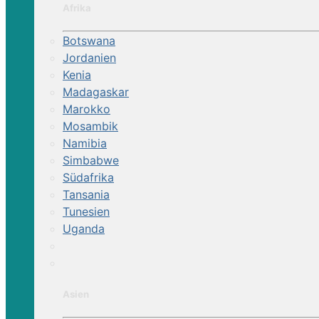
Afrika
Botswana
Jordanien
Kenia
Madagaskar
Marokko
Mosambik
Namibia
Simbabwe
Südafrika
Tansania
Tunesien
Uganda
Asien