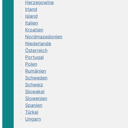
Herzegowina
Irland
Island
Italien
Kroatien
Nordmazedonien
Niederlande
Österreich
Portugal
Polen
Rumänien
Schweden
Schweiz
Slowakei
Slowenien
Spanien
Türkei
Ungarn