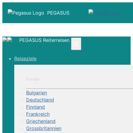
PEGASUS
PEGASUS Reiterreisen
≡
☎ +41 61 303 31 00
Reiseziele
☎ Deutschland 0800 - 505 18 01
☎ Österreich & Schweiz 0800 - 0700 97
|
Europa
Infos
Kontakt
Bulgarien
Über Uns
Deutschland
Finnland
Frankreich
Griechenland
Grossbritannien