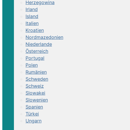
Herzegowina
Irland
Island
Italien
Kroatien
Nordmazedonien
Niederlande
Österreich
Portugal
Polen
Rumänien
Schweden
Schweiz
Slowakei
Slowenien
Spanien
Türkei
Ungarn