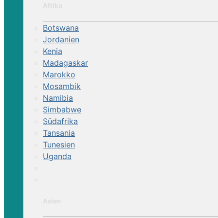
Afrika
Botswana
Jordanien
Kenia
Madagaskar
Marokko
Mosambik
Namibia
Simbabwe
Südafrika
Tansania
Tunesien
Uganda
Asien