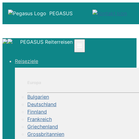
PEGASUS
PEGASUS Reiterreisen
≡
☎ +41 61 303 31 00
Reiseziele
☎ Deutschland 0800 - 505 18 01
☎ Österreich & Schweiz 0800 - 0700 97
|
Europa
Infos
Kontakt
Bulgarien
Über Uns
Deutschland
Finnland
Frankreich
Griechenland
Grossbritannien