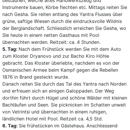
bestaunen, welche altes Handwerkszeug und
Instrumente bauen, Körbe flechten etc. Mittags reiten Sie
nach Gesha. Sie reiten entlang des Yantra Flusses über
grüne, saftige Wiesen durch die eindrucksvolle Wildnis
der Berglandschaft. Schliesslich erreichen Sie Gesha, wo
SIe heute in einem netten Gasthaus mit Pool
übernachten werden. Reitzeit: ca. 4 Stunden.
5. Tag:
Nach dem Frühstück werden Sie mit dem Auto
zum Kloster Dryanovo und zur Bacho Kiro Höhle
gebracht. Das Kloster überlebte, nachdem es von der
Osmanischen Armee beim Kampf gegen die Rebellen
1876 in Brand gesteckt wurde.
Danach reiten Sie durch das Tal des Yantra nach Norden
und erfreuen sich an einigen Galoppaden. Der Weg
dorthin führt durch Hügel und schöne Wälder mit kleinen
Bachläufen und Seen. Sie picknicken im Schatten unweit
von Vetrintsi und übernachten in einem ruhigen,
ländlichen Hotel mit Pool. Reitzeit ca. 4,5 Std.
6. Tag:
Sie frühstücken im Gästehaus. Anschliessend