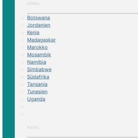
Afrika
Botswana
Jordanien
Kenia
Madagaskar
Marokko
Mosambik
Namibia
Simbabwe
Südafrika
Tansania
Tunesien
Uganda
Asien