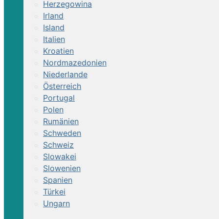
Herzegowina
Irland
Island
Italien
Kroatien
Nordmazedonien
Niederlande
Österreich
Portugal
Polen
Rumänien
Schweden
Schweiz
Slowakei
Slowenien
Spanien
Türkei
Ungarn