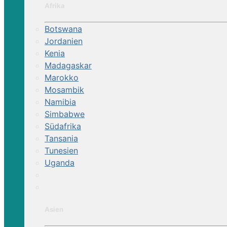
Afrika
Botswana
Jordanien
Kenia
Madagaskar
Marokko
Mosambik
Namibia
Simbabwe
Südafrika
Tansania
Tunesien
Uganda
Asien