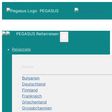
PEGASUS
PEGASUS Reiterreisen
≡
☎ +41 61 303 31 00
Reiseziele
☎ Deutschland 0800 - 505 18 01
☎ Österreich & Schweiz 0800 - 0700 97
|
Europa
Infos
Kontakt
Bulgarien
Über Uns
Deutschland
Finnland
Frankreich
Griechenland
Grossbritannien