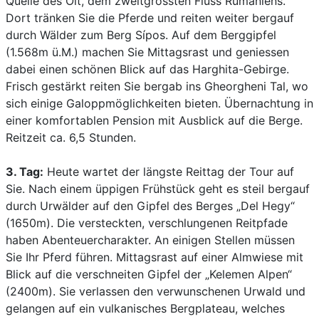
Quelle des Olt, dem zweitgrössten Fluss Rumäniens.
Dort tränken Sie die Pferde und reiten weiter bergauf
durch Wälder zum Berg Sípos. Auf dem Berggipfel
(1.568m ü.M.) machen Sie Mittagsrast und geniessen
dabei einen schönen Blick auf das Harghita-Gebirge.
Frisch gestärkt reiten Sie bergab ins Gheorgheni Tal, wo
sich einige Galoppmöglichkeiten bieten. Übernachtung in
einer komfortablen Pension mit Ausblick auf die Berge.
Reitzeit ca. 6,5 Stunden.
3. Tag:
Heute wartet der längste Reittag der Tour auf
Sie. Nach einem üppigen Frühstück geht es steil bergauf
durch Urwälder auf den Gipfel des Berges „Del Hegy“
(1650m). Die versteckten, verschlungenen Reitpfade
haben Abenteuercharakter. An einigen Stellen müssen
Sie Ihr Pferd führen. Mittagsrast auf einer Almwiese mit
Blick auf die verschneiten Gipfel der „Kelemen Alpen“
(2400m). Sie verlassen den verwunschenen Urwald und
gelangen auf ein vulkanisches Bergplateau, welches