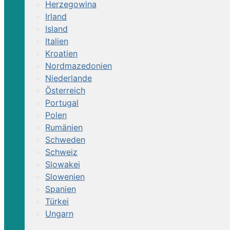
Herzegowina
Irland
Island
Italien
Kroatien
Nordmazedonien
Niederlande
Österreich
Portugal
Polen
Rumänien
Schweden
Schweiz
Slowakei
Slowenien
Spanien
Türkei
Ungarn