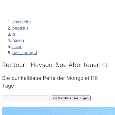
startseite
pegasus
d
reisen
asien
russ_mongol
Reittour | Hovsgol See Abenteuerritt
Die dunkelblaue Perle der Mongolei (16
Tage)