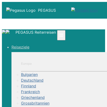
PEGASUS
PEGASUS Reiterreisen
≡
☎ +41 61 303 31 00
Reiseziele
☎ Deutschland 0800 - 505 18 01
☎ Österreich & Schweiz 0800 - 0700 97
|
Europa
Infos
Kontakt
Bulgarien
Über Uns
Deutschland
Finnland
Frankreich
Griechenland
Grossbritannien