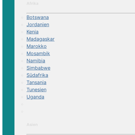
Afrika
Botswana
Jordanien
Kenia
Madagaskar
Marokko
Mosambik
Namibia
Simbabwe
Südafrika
Tansania
Tunesien
Uganda
Asien