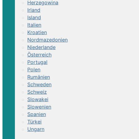
Herzegowina
Irland
Island
Italien
Kroatien
Nordmazedonien
Niederlande
Österreich
Portugal
Polen
Rumänien
Schweden
Schweiz
Slowakei
Slowenien
Spanien
Türkei
Ungarn