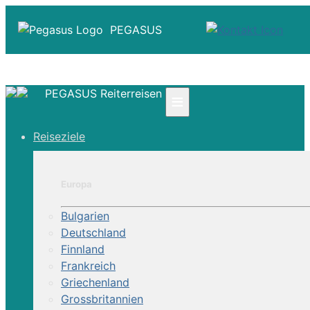
PEGASUS
PEGASUS Reiterreisen
≡
☎ +41 61 303 31 00
Reiseziele
☎ Deutschland 0800 - 505 18 01
☎ Österreich & Schweiz 0800 - 0700 97
|
Europa
Infos
Kontakt
Bulgarien
Über Uns
Deutschland
Finnland
Frankreich
Griechenland
Grossbritannien