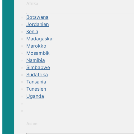
Afrika
Botswana
Jordanien
Kenia
Madagaskar
Marokko
Mosambik
Namibia
Simbabwe
Südafrika
Tansania
Tunesien
Uganda
Asien