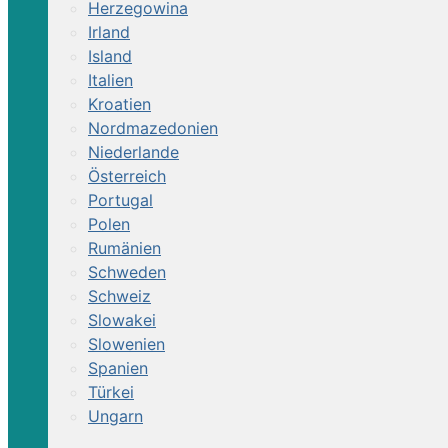
Herzegowina
Irland
Island
Italien
Kroatien
Nordmazedonien
Niederlande
Österreich
Portugal
Polen
Rumänien
Schweden
Schweiz
Slowakei
Slowenien
Spanien
Türkei
Ungarn